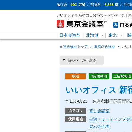
施設数：
902
店舗
／ 部屋数：
3,328
室
／ 利用
いいオフィス 新宿西口の施設トップページ｜
日本会議室
北海道
東北
関
日本会議室トップ
東京の会議室
いいオ
前のページへ戻る
いいオフィス 新
〒160-0023 東京都新宿区西新宿1
貸し会議室
会議・ミーティング会
展示会会場