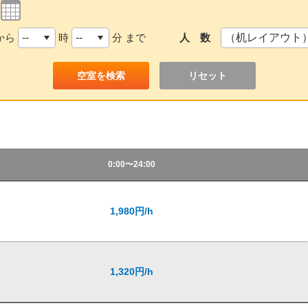
から
時
分 まで
人 数
リセット
0:00〜24:00
1,980円/h
1,320円/h