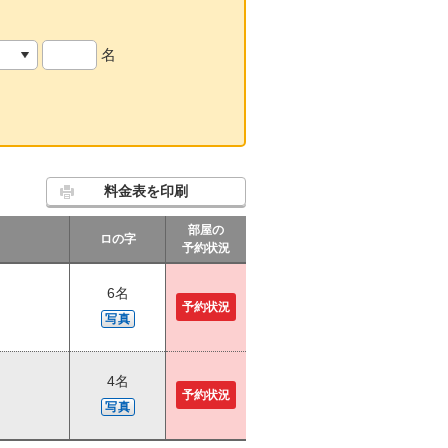
名
料金表を印刷
部屋の
ロの字
予約状況
6名
予約状況
写真
4名
予約状況
写真