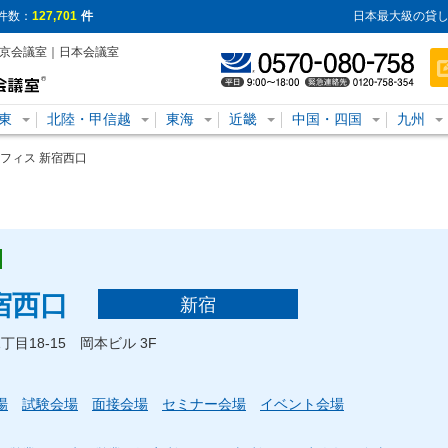
件数：
127,701
件
日本最大級の貸し
東京会議室｜日本会議室
東
北陸・甲信越
東海
近畿
中国・四国
九州
フィス 新宿西口
宿西口
新宿
丁目18-15 岡本ビル 3F
場
試験会場
面接会場
セミナー会場
イベント会場