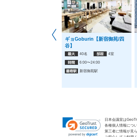
ームス 新宿御苑店
ギョGoburin【新宿御苑/四
谷】
38名
1室
40名
4室
4:00-24:00
6:00〜24:00
新宿御苑駅,四谷三丁目駅
新宿御苑駅
日本会議室はGeoT
各種個人情報につ
第三者に情報が見