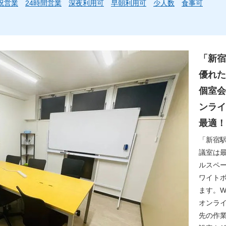
祝営業
24時間営業
深夜利用可
早朝利用可
少人数
食事可
「新宿
優れた
個室会
ンライ
最適！
「新宿
議室は
ルスペ
ワイト
ます。W
オンラ
先の作