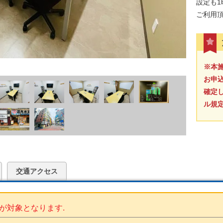
設定も
ご利用
※本
お申
確定
ル規
交通アクセス
が対象となります.