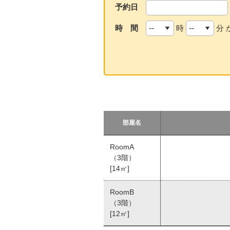
予約日
時 間
時
分 
部屋名
RoomA
（3階）
[14㎡]
RoomB
（3階）
[12㎡]