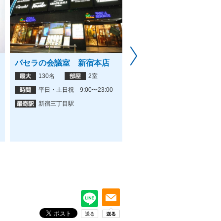
パセラの会議室 新宿本店
Regus 新宿パークタワ
ジネスセンター
130名
2室
12名
4室
平日・土日祝 9:00〜23:00
9:00〜18:00
新宿三丁目駅
新宿駅