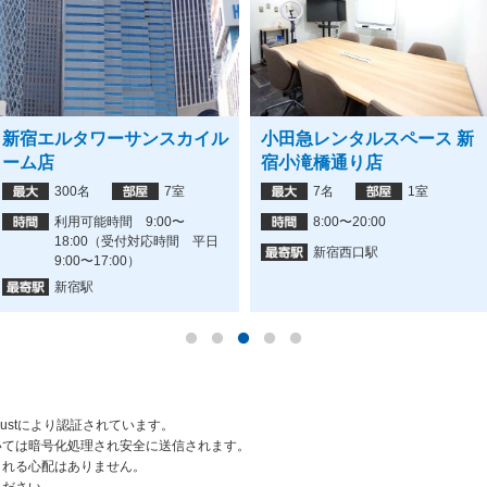
新宿エルタワーサンスカイル
小田急レンタルスペース 新
ーム店
宿小滝橋通り店
300名
7室
7名
1室
利用可能時間 9:00〜
8:00〜20:00
18:00（受付対応時間 平日
新宿西口駅
9:00〜17:00）
新宿駅
rustにより認証されています。
いては暗号化処理され安全に送信されます。
られる心配はありません。