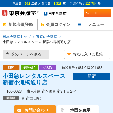
施設数：
902
店舗
／ 部屋数：
3,328
室
／ 利用件数：
127,784
件
TEL
新規会員登録
会員ログイン
メニュー
日本会議室トップ
東京の会議室
小田急レンタルスペース 新宿小滝橋通り店
前のページへ戻る
お気に入りに登録
施設番号：081-013-001-086
小田急レンタルスペース
新宿
新宿小滝橋通り店
〒160-0023 東京都新宿区西新宿7丁目2−4
新宿西口駅
お問い合わせ
地図を表示