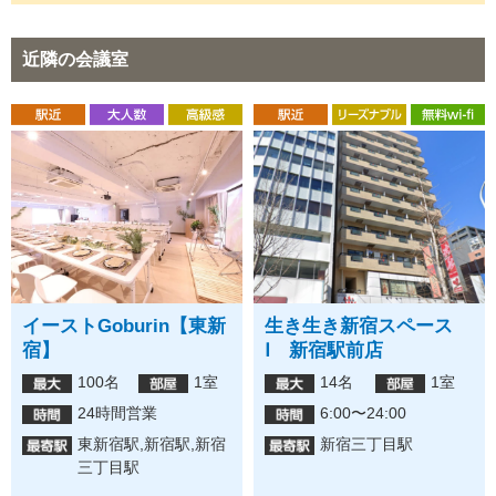
近隣の会議室
イーストGoburin【東新
生き生き新宿スペース
宿】
Ⅰ 新宿駅前店
100名
1室
14名
1室
24時間営業
6:00〜24:00
東新宿駅,新宿駅,新宿
新宿三丁目駅
三丁目駅