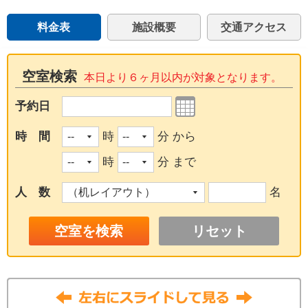
料金表
施設概要
交通アクセス
空室検索
本日より６ヶ月以内が対象となります。
予約日
時 間
時
分 から
時
分 まで
人 数
名
リセット