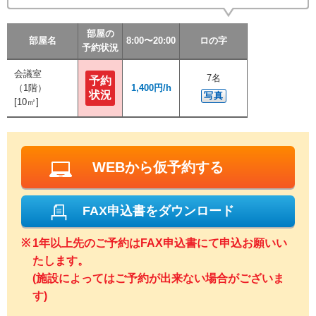
部屋の
部屋の
部屋の
部屋の
部屋名
部屋名
部屋名
部屋名
8:00〜20:00
8:00〜20:00
8:00〜20:00
8:00〜20:00
ロの字
ロの字
ロの字
ロの字
予約状況
予約状況
予約状況
予約状況
会議室
会議室
7名
7名
予約
予約
（1階）
（1階）
1,400円/h
1,400円/h
状況
状況
写真
写真
[10㎡]
[10㎡]
WEBから仮予約する
FAX申込書をダウンロード
1年以上先のご予約はFAX申込書にて申込お願いい
たします。
(施設によってはご予約が出来ない場合がございま
す)