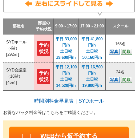
部屋の
部屋の
部屋の
部屋の
部屋名
部屋名
部屋名
部屋名
9:00～17:00
9:00～17:00
9:00～17:00
9:00～17:00
17:00～21:00
17:00～21:00
17:00～21:00
17:00～21:00
スクール
スクール
スクール
スクール
予約状況
予約状況
予約状況
予約状況
平日 33,000
平日 33,000
平日 41,800
平日 41,800
SYDホール
SYDホール
165名
165名
予約
予約
円/h
円/h
円/h
円/h
（-階）
（-階）
状況
状況
土日祝
土日祝
土日祝
土日祝
写真
写真
間取
間取
[292㎡]
[292㎡]
39,600円/h
39,600円/h
50,160円/h
50,160円/h
平日 12,100
平日 12,100
平日 16,500
平日 16,500
SYD会議室
SYD会議室
24名
24名
予約
予約
円/h
円/h
円/h
円/h
（16階）
（16階）
状況
状況
土日祝
土日祝
土日祝
土日祝
写真
写真
間取
間取
[45㎡]
[45㎡]
14,520円/h
14,520円/h
19,800円/h
19,800円/h
時間別料金早見表｜SYDホール
お得なパック料金等はこちらをご確認ください。
WEBから仮予約する