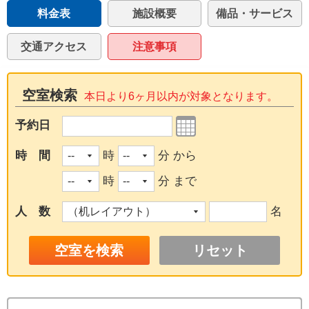
料金表
施設概要
備品・サービス
交通アクセス
注意事項
空室検索
本日より6ヶ月以内が対象となります。
予約日
時 間
時
分 から
時
分 まで
人 数
名
リセット