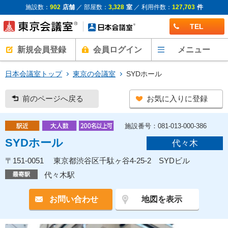
施設数：
902
店舗
／ 部屋数：
3,328
室
／ 利用件数：
127,703
件
TEL
新規会員登録
会員ログイン
メニュー
日本会議室トップ
東京の会議室
SYDホール
前のページへ戻る
お気に入りに登録
施設番号：081-013-000-386
SYDホール
代々木
〒151-0051 東京都渋谷区千駄ヶ谷4-25-2 SYDビル
代々木駅
お問い合わせ
地図を表示