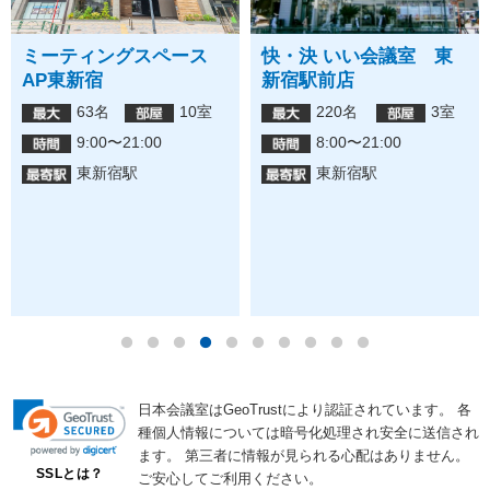
ミーティングスペース
快・決 いい会議室 東
AP東新宿
新宿駅前店
63名
10室
220名
3室
9:00〜21:00
8:00〜21:00
東新宿駅
東新宿駅
日本会議室はGeoTrustにより認証されています。
各
種個人情報については暗号化処理され安全に送信され
ます。
第三者に情報が見られる心配はありません。
SSLとは？
ご安心してご利用ください。