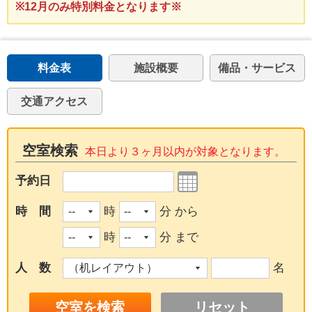
※12月のみ特別料金となります※
料金表
施設概要
備品・サービス
交通アクセス
空室検索
本日より３ヶ月以内が対象となります。
予約日
時 間
時
分 から
時
分 まで
人 数
名
リセット