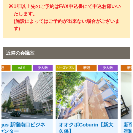
1年以上先のご予約はFAX申込書にて申込お願いい
たします。
(施設によってはご予約が出来ない場合がございま
す)
近隣の会議室
新宿スマート会議室 新
fun2 room shinjuku 新
宿駅前店
宿三丁目駅前店