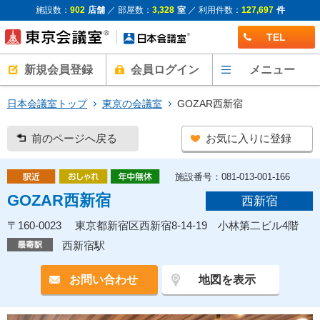
施設数：
902
店舗
／ 部屋数：
3,328
室
／ 利用件数：
127,697
件
TEL
新規会員登録
会員ログイン
メニュー
日本会議室トップ
東京の会議室
GOZAR西新宿
前のページへ戻る
お気に入りに登録
施設番号：081-013-001-166
GOZAR西新宿
西新宿
〒160-0023 東京都新宿区西新宿8-14-19 小林第二ビル4階
西新宿駅
お問い合わせ
地図を表示