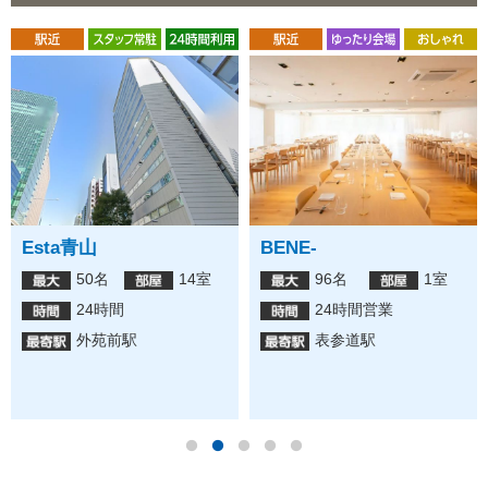
BENE-
Regus 表参道フォレス
トヒルズビジネスセンタ
96名
1室
ー
24時間営業
6名
4室
表参道駅
9:00〜18:00
表参道