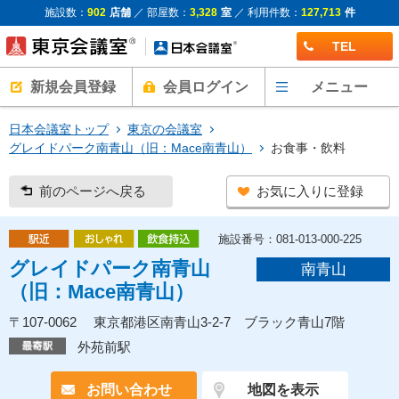
施設数：
902
店舗
／ 部屋数：
3,328
室
／ 利用件数：
127,713
件
TEL
新規会員登録
会員ログイン
メニュー
日本会議室トップ
東京の会議室
グレイドパーク南青山（旧：Mace南青山）
お食事・飲料
前のページへ戻る
お気に入りに登録
施設番号：081-013-000-225
グレイドパーク南青山
南青山
（旧：Mace南青山）
〒107-0062 東京都港区南青山3-2-7 ブラック青山7階
外苑前駅
お問い合わせ
地図を表示