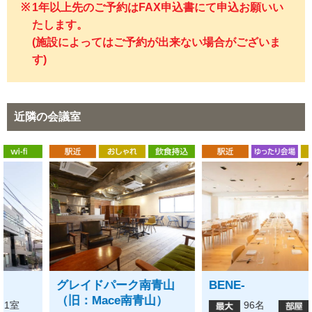
1年以上先のご予約はFAX申込書にて申込お願いい
たします。
(施設によってはご予約が出来ない場合がございま
す)
近隣の会議室
グレイドパーク南青山
BENE-
（旧：Mace南青山）
96名
1室