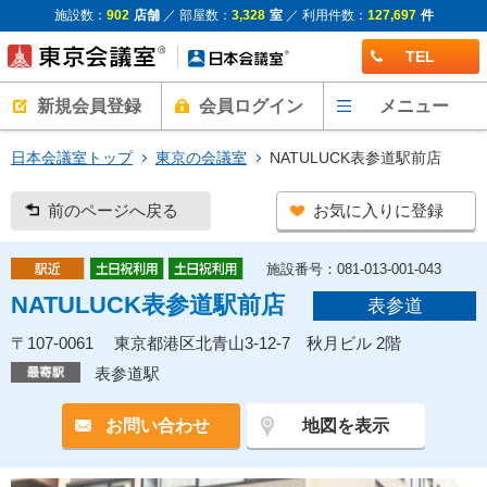
施設数：
902
店舗
／ 部屋数：
3,328
室
／ 利用件数：
127,697
件
TEL
新規会員登録
会員ログイン
メニュー
日本会議室トップ
東京の会議室
NATULUCK表参道駅前店
前のページへ戻る
お気に入りに登録
施設番号：081-013-001-043
NATULUCK表参道駅前店
表参道
〒107-0061 東京都港区北青山3-12-7 秋月ビル 2階
表参道駅
お問い合わせ
地図を表示