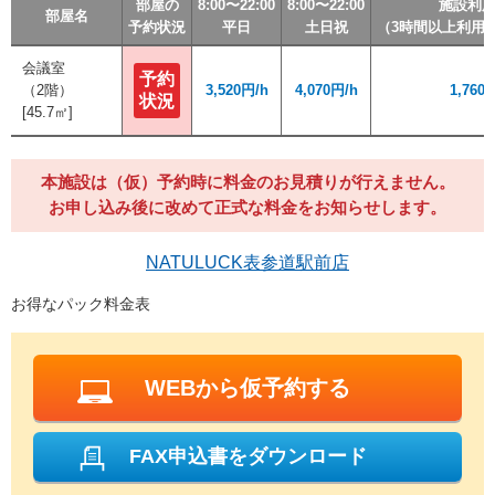
部屋の
部屋の
部屋の
部屋の
8:00〜22:00
8:00〜22:00
8:00〜22:00
8:00〜22:00
8:00〜22:00
8:00〜22:00
8:00〜22:00
8:00〜22:00
施設利
施設利
施設利
施設利
部屋名
部屋名
部屋名
部屋名
予約状況
予約状況
予約状況
予約状況
平日
平日
平日
平日
土日祝
土日祝
土日祝
土日祝
（3時間以上利用
（3時間以上利用
（3時間以上利用
（3時間以上利用
会議室
会議室
予約
予約
（2階）
（2階）
3,520円/h
3,520円/h
4,070円/h
4,070円/h
1,760
1,760
状況
状況
[45.7㎡]
[45.7㎡]
本施設は（仮）予約時に料金のお見積りが行えません。
お申し込み後に改めて正式な料金をお知らせします。
NATULUCK表参道駅前店
お得なパック料金表
WEBから仮予約する
FAX申込書をダウンロード