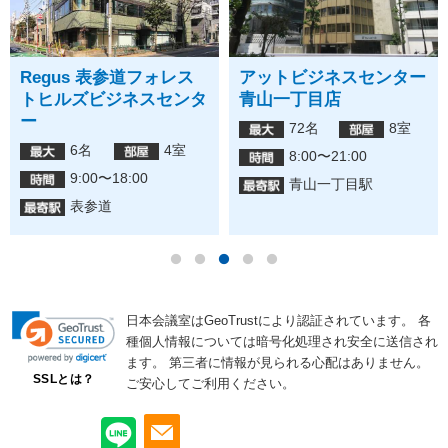
Regus 表参道フォレス
アットビジネスセンター
トヒルズビジネスセンタ
青山一丁目店
ー
72名
8室
6名
4室
8:00〜21:00
9:00〜18:00
青山一丁目駅
表参道
日本会議室はGeoTrustにより認証されています。
各
種個人情報については暗号化処理され安全に送信され
ます。
第三者に情報が見られる心配はありません。
SSLとは？
ご安心してご利用ください。