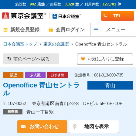
施設数：
902
店舗
／ 部屋数：
3,328
室
／ 利用件数：
127,701
件
TEL
新規会員登録
会員ログイン
メニュー
日本会議室トップ
東京の会議室
Openoffice 青山セントラル
前のページへ戻る
お気に入りに登録
施設番号：081-013-000-735
Openoffice 青山セントラ
青山
ル
〒107-0062 東京都港区南青山2-2-8 DFビル 5F･6F･10F
青山一丁目駅
お問い合わせ
地図を表示