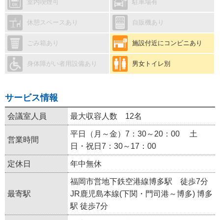
室内喫煙可
駐車場有
休憩スペースあり
自販機あり
ごみ箱あり
施設付近にコンビニあり
身体障がい者用設備あり
男女トイレ別
サービス情報
会議室人員
最大収容人数 12名
平日（月～金）7：30～20：00 土
営業時間
日・祝日7：30～17：00
定休日
年中無休
福岡市営地下鉄空港線博多駅 徒歩7分
最寄駅
JR鹿児島本線(下関・門司港～博多) 博多
駅 徒歩7分