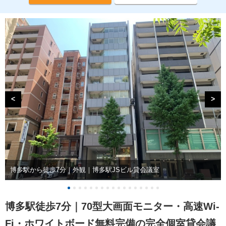
<
>
博多駅から徒歩7分｜外観｜博多駅JSビル貸会議室
博多駅徒歩7分｜70型大画面モニター・高速Wi-
Fi・ホワイトボード無料完備の完全個室貸会議