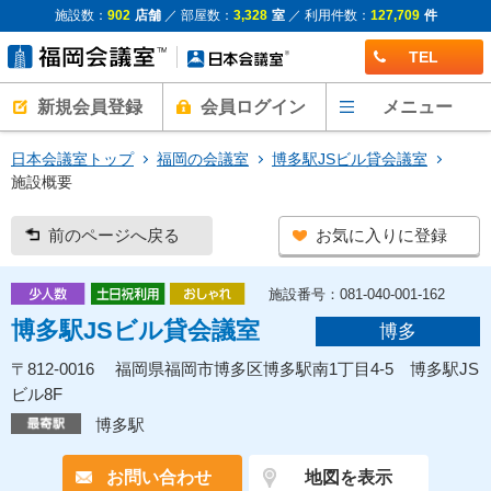
施設数：
902
店舗
／ 部屋数：
3,328
室
／ 利用件数：
127,709
件
TEL
新規会員登録
会員ログイン
メニュー
日本会議室トップ
福岡の会議室
博多駅JSビル貸会議室
施設概要
前のページへ戻る
お気に入りに登録
施設番号：081-040-001-162
博多駅JSビル貸会議室
博多
〒812-0016 福岡県福岡市博多区博多駅南1丁目4-5 博多駅JS
ビル8F
博多駅
お問い合わせ
地図を表示