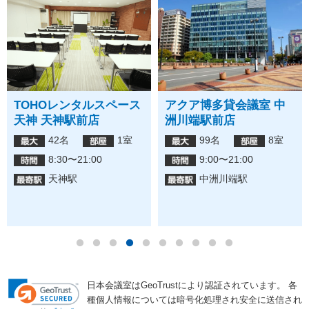
TOHOレンタルスペース
アクア博多貸会議室 中
天神 天神駅前店
洲川端駅前店
42名
1室
99名
8室
8:30〜21:00
9:00〜21:00
天神駅
中洲川端駅
日本会議室はGeoTrustにより認証されています。
各
種個人情報については暗号化処理され安全に送信され