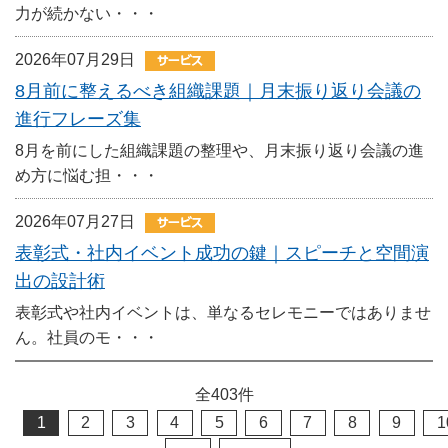
力が続かない・・・
2026年07月29日
8月前に整えるべき組織課題｜月末振り返り会議の
進行フレーズ集
8月を前にした組織課題の整理や、月末振り返り会議の進
め方に悩む担・・・
2026年07月27日
表彰式・社内イベント成功の鍵｜スピーチと空間演
出の設計術
表彰式や社内イベントは、単なるセレモニーではありませ
ん。社員のモ・・・
全
403
件
1
2
3
4
5
6
7
8
9
1