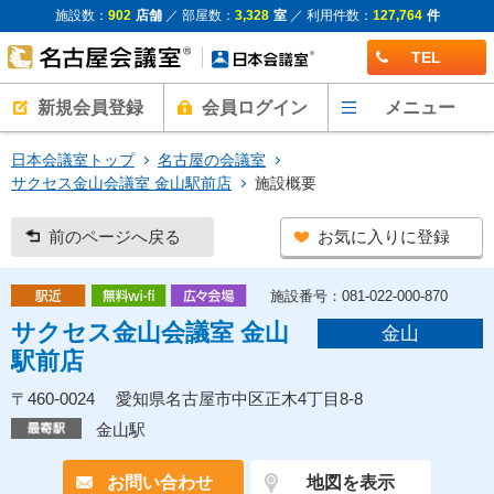
施設数：
902
店舗
／ 部屋数：
3,328
室
／ 利用件数：
127,764
件
TEL
新規会員登録
会員ログイン
メニュー
日本会議室トップ
名古屋の会議室
サクセス金山会議室 金山駅前店
施設概要
前のページへ戻る
お気に入りに登録
施設番号：081-022-000-870
サクセス金山会議室 金山
金山
駅前店
〒460-0024 愛知県名古屋市中区正木4丁目8-8
金山駅
お問い合わせ
地図を表示