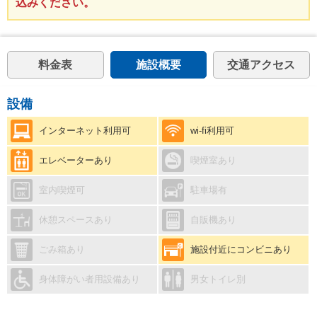
込みください。
料金表
施設概要
交通アクセス
設備
インターネット利用可
wi-fi利用可
エレベーターあり
喫煙室あり
室内喫煙可
駐車場有
休憩スペースあり
自販機あり
ごみ箱あり
施設付近にコンビニあり
身体障がい者用設備あり
男女トイレ別