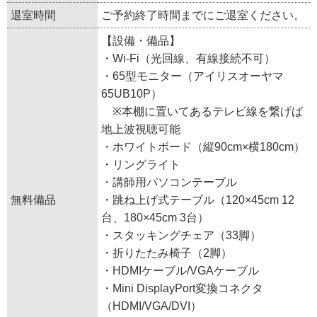
退室時間
ご予約終了時間までにご退室ください。
【設備・備品】
・Wi-Fi（光回線、有線接続不可）
・65型モニター（アイリスオーヤマ
65UB10P）
※本棚に置いてあるテレビ線を繋げば
地上波視聴可能
・ホワイトボード（縦90cm×横180cm）
・リングライト
・講師用パソコンテーブル
無料備品
・跳ね上げ式テーブル（120×45cm 12
台、180×45cm 3台）
・スタッキングチェア（33脚）
・折りたたみ椅子（2脚）
・HDMIケーブル/VGAケーブル
・Mini DisplayPort変換コネクタ
（HDMI/VGA/DVI）