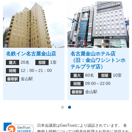
名鉄イン名古屋金山店
名古屋金山ホテル店
（旧：金山ワシントンホ
20名
1室
テルプラザ店）
12：00～21：00
60名
10室
金山駅
09:00～22:00
金山駅
日本会議室はGeoTrustにより認証されています。
各
種個人情報については暗号化処理され安全に送信され