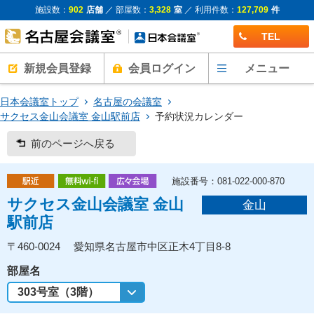
施設数：
902
店舗
／ 部屋数：
3,328
室
／ 利用件数：
127,709
件
TEL
新規会員登録
会員ログイン
メニュー
日本会議室トップ
名古屋の会議室
サクセス金山会議室 金山駅前店
予約状況カレンダー
前のページへ戻る
施設番号：081-022-000-870
サクセス金山会議室 金山
金山
駅前店
〒460-0024 愛知県名古屋市中区正木4丁目8-8
部屋名