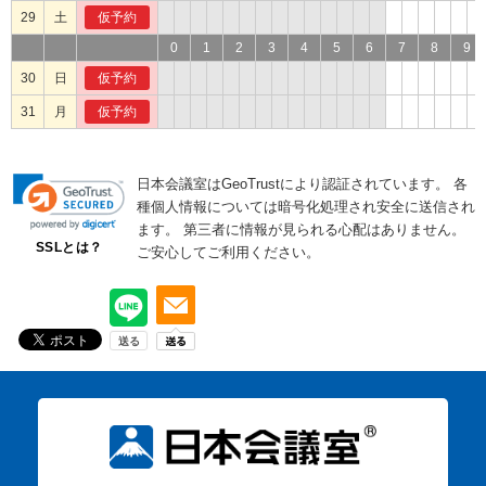
29
29
土
土
仮予約
仮予約
0
0
1
1
2
2
3
3
4
4
5
5
6
6
7
7
8
8
9
9
30
30
日
日
仮予約
仮予約
31
31
月
月
仮予約
仮予約
日本会議室はGeoTrustにより認証されています。
各
種個人情報については暗号化処理され安全に送信され
ます。
第三者に情報が見られる心配はありません。
SSLとは？
ご安心してご利用ください。