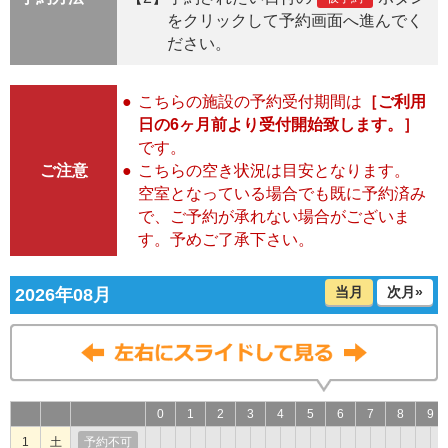
をクリックして予約画面へ進んでく
ださい。
こちらの施設の予約受付期間は
［ご利用
日の6ヶ月前より受付開始致します。］
です。
ご注意
こちらの空き状況は目安となります。
空室となっている場合でも既に予約済み
で、ご予約が承れない場合がございま
す。予めご了承下さい。
当月
次月»
2026年08月
0
0
0
0
1
1
1
1
2
2
2
2
3
3
3
3
4
4
4
4
5
5
5
5
6
6
6
6
7
7
7
7
8
8
8
8
9
9
9
9
1
1
土
土
予約不可
予約不可