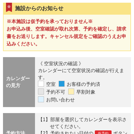
施設からのお知らせ
※本施設は仮予約を承っておりません※
お申込み後、空室確認が取れ次第、予約を確定し、請求
書をお送りします。キャンセル規定をご確認のうえお申
込みください。
《 空室状況の確認 》
カレンダーにて空室状況の確認が行えま
す。
カレンダー
空室
お客様の予約済
の見方
予約不可
早割対象
お問い合わせ
部屋を選択してカレンダーを表示さ
せてください。
予約方法
予約されたい日付の
ボタン
仮予約