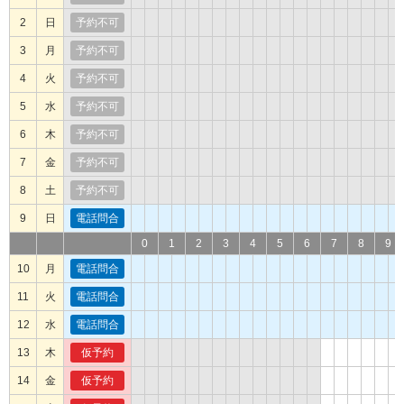
2
2
日
日
予約不可
予約不可
3
3
月
月
予約不可
予約不可
4
4
火
火
予約不可
予約不可
5
5
水
水
予約不可
予約不可
6
6
木
木
予約不可
予約不可
7
7
金
金
予約不可
予約不可
8
8
土
土
予約不可
予約不可
9
9
日
日
電話問合
電話問合
0
0
1
1
2
2
3
3
4
4
5
5
6
6
7
7
8
8
9
9
10
10
月
月
電話問合
電話問合
11
11
火
火
電話問合
電話問合
12
12
水
水
電話問合
電話問合
13
13
木
木
仮予約
仮予約
14
14
金
金
仮予約
仮予約