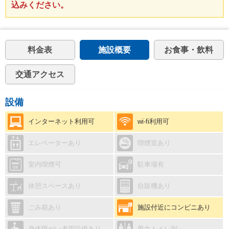
込みください。
料金表
施設概要
お食事・飲料
交通アクセス
設備
インターネット利用可
wi-fi利用可
エレベーターあり
喫煙室あり
室内喫煙可
駐車場有
休憩スペースあり
自販機あり
ごみ箱あり
施設付近にコンビニあり
身体障がい者用設備あり
男女トイレ別