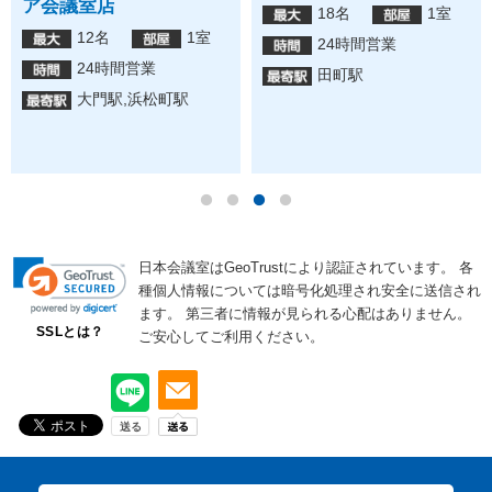
ア会議室店
18名
1室
12名
1室
24時間営業
24時間営業
田町駅
大門駅,浜松町駅
日本会議室はGeoTrustにより認証されています。
各
種個人情報については暗号化処理され安全に送信され
ます。
第三者に情報が見られる心配はありません。
SSLとは？
ご安心してご利用ください。