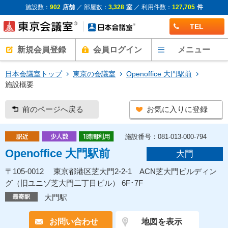
施設数：
902
店舗
／ 部屋数：
3,328
室
／ 利用件数：
127,705
件
TEL
新規会員登録
会員ログイン
メニュー
日本会議室トップ
東京の会議室
Openoffice 大門駅前
施設概要
前のページへ戻る
お気に入りに登録
施設番号：081-013-000-794
Openoffice 大門駅前
大門
〒105-0012 東京都港区芝大門2-2-1 ACN芝大門ビルディン
グ（旧ユニゾ芝大門二丁目ビル） 6F･7F
大門駅
お問い合わせ
地図を表示