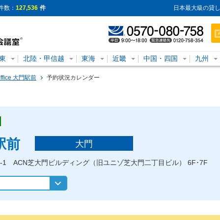
件数：
127,536
件
日本最大級の貸し
東
北陸・甲信越
東海
近畿
中国・四国
九州
office 大門駅前
予約状況カレンダー
門駅前
大門
-2-1 ACN芝大門ビルディング（旧ユニゾ芝大門二丁目ビル） 6F･7F