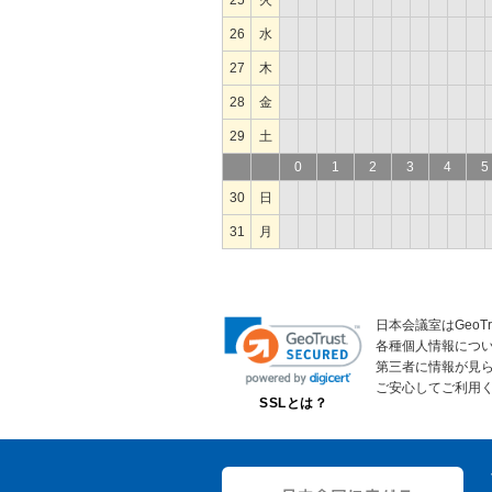
25
火
26
水
27
木
28
金
29
土
0
1
2
3
4
5
30
日
31
月
日本会議室はGeoT
各種個人情報につ
第三者に情報が見
ご安心してご利用
SSLとは？