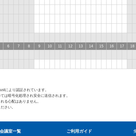
6
7
8
9
10
11
12
13
14
15
16
17
18
rustにより認証されています。
いては暗号化処理され安全に送信されます。
られる心配はありません。
ください。
会議室一覧
ご利用ガイド