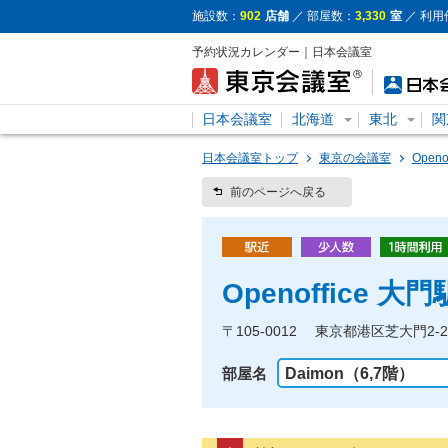
施設数：
902
店舗
／ 部屋数：
3,330
室
／ 利用
予約状況カレンダー｜日本会議室
日本会議室
北海道
東北
関
日本会議室トップ
東京の会議室
Open
前のページへ戻る
Openoffice 大
〒105-0012 東京都港区芝大門2
部屋名