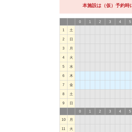
本施設は（仮）予約時
0
1
2
3
4
5
1
土
2
日
3
月
4
火
5
水
6
木
7
金
8
土
9
日
0
1
2
3
4
5
10
月
11
火