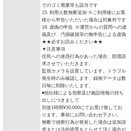
でのゴミ廃棄等も該当です
15. 利用人数無断追加 ※ご利用後にお客
様から申告いただいた場合は対象外です
16. 虚偽の申告 ※運営からの質問への虚
偽及び、汚損破損等の無申告による虚偽
★★必ずお読みください★★
▼注意事項
住民への迷惑行為があった場合、賠償請
求させていただきます。
監視カメラを設置しています。トラブル
発生時のみ確認します。録画データは数
日毎に削除いたします。
◾️他社様による視察及び施設情報の持ち
出しにつきまして
別途1時間¥30,000にてお受け致してお
ります。事前にお問い合わせ下さい。
無断で偵察行為が発覚した場合は追加請
求または法的措置をとらせて頂く場合が