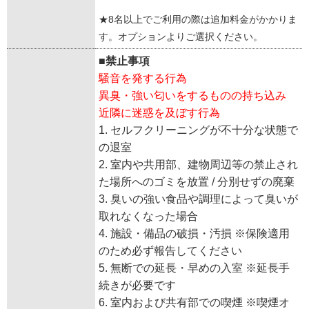
★8名以上でご利用の際は追加料金がかかりま
す。オプションよりご選択ください。
■禁止事項
騒音を発する行為
異臭・強い匂いをするものの持ち込み
近隣に迷惑を及ぼす行為
1. セルフクリーニングが不十分な状態で
の退室
2. 室内や共用部、建物周辺等の禁止され
た場所へのゴミを放置 / 分別せずの廃棄
3. 臭いの強い食品や調理によって臭いが
取れなくなった場合
4. 施設・備品の破損・汚損 ※保険適用
のため必ず報告してください
5. 無断での延長・早めの入室 ※延長手
続きが必要です
6. 室内および共有部での喫煙 ※喫煙オ