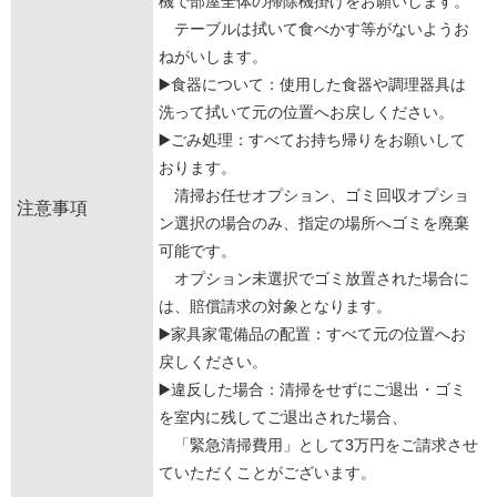
機で部屋全体の掃除機掛けをお願いします。
テーブルは拭いて食べかす等がないようお
ねがいします。
▶️食器について：使用した食器や調理器具は
洗って拭いて元の位置へお戻しください。
▶️ごみ処理：すべてお持ち帰りをお願いして
おります。
清掃お任せオプション、ゴミ回収オプショ
注意事項
ン選択の場合のみ、指定の場所へゴミを廃棄
可能です。
オプション未選択でゴミ放置された場合に
は、賠償請求の対象となります。
▶️家具家電備品の配置：すべて元の位置へお
戻しください。
▶️違反した場合：清掃をせずにご退出・ゴミ
を室内に残してご退出された場合、
「緊急清掃費用」として3万円をご請求させ
ていただくことがございます。