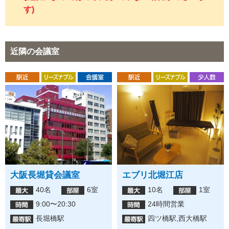
す)
近隣の会議室
大阪長堀貸会議室
エブリ北堀江店
40名
6室
10名
1室
9:00〜20:30
24時間営業
長堀橋駅
四ツ橋駅,西大橋駅