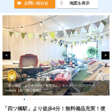
お問い合わせ
地図を表示
<
>
「四ツ橋駅」より徒歩4分！駅チカレンタルスペース|ナンナン
Goburin【四ツ橋心斎橋】
「四ツ橋駅」より徒歩4分！無料備品充実！便