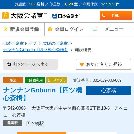
施設数：
902
店舗
／ 部屋数：
3,328
室
／ 利用件数：
127,709
件
TEL
新規会員登録
会員ログイン
メニュー
日本会議室トップ
大阪の会議室
ナンナンGoburin【四ツ橋心斎橋】
施設概要
前のページへ戻る
お気に入りに登録
施設番号：081-029-000-609
ナンナンGoburin【四ツ橋
心斎橋
心斎橋】
〒542-0086 大阪府大阪市中央区西心斎橋2丁目18-6 アベニ
ュー心斎橋
四ツ橋駅