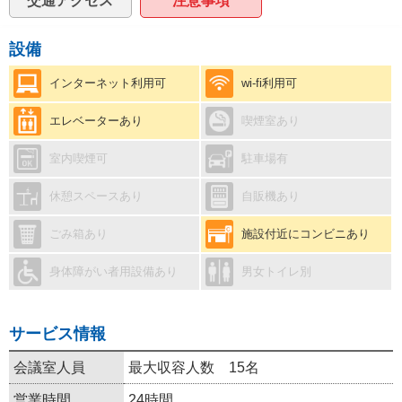
交通アクセス
注意事項
設備
インターネット利用可
wi-fi利用可
エレベーターあり
喫煙室あり
室内喫煙可
駐車場有
休憩スペースあり
自販機あり
ごみ箱あり
施設付近にコンビニあり
身体障がい者用設備あり
男女トイレ別
サービス情報
会議室人員
最大収容人数 15名
営業時間
24時間