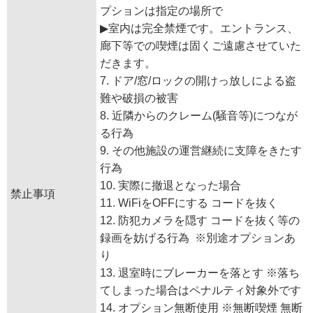
プションは指定の場所で
▶︎室内は完全禁煙です。エントランス、
廊下等での喫煙は固くご遠慮させていた
だきます。
7. ドア/窓/ロックの開けっ放しによる盗
難や破損の被害
8. 近隣からのクレーム(騒音等)につなが
る行為
9. その他施設の運営継続に支障をきたす
行為
10. 実際に撤退となった場合
禁止事項
11. WiFiをOFFにする コードを抜く
12. 防犯カメラを隠す コードを抜く等の
録画を妨げる行為 ※別途オプションあ
り
13. 退室時にブレーカーを落とす ※落ち
てしまった場合はペナルティ対象外です
14. オプション無断使用 ※無断喫煙 無断