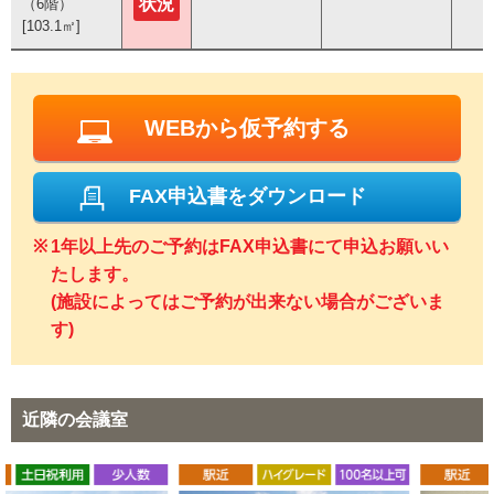
状況
状況
（6階）
（6階）
[103.1㎡]
[103.1㎡]
WEBから仮予約する
FAX申込書をダウンロード
1年以上先のご予約はFAX申込書にて申込お願いい
たします。
(施設によってはご予約が出来ない場合がございま
す)
近隣の会議室