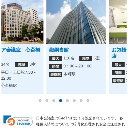
お気軽会議室 堺筋本町
ナンナンGoburin【四ツ
店
橋心斎橋】
42名
1室
15名
1室
24時間営業
24時間
堺筋本町駅
四ツ橋駅
日本会議室はGeoTrustにより認証されています。
各
種個人情報については暗号化処理され安全に送信され