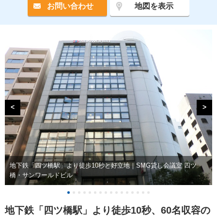
お問い合わせ
地図を表示
<
>
地下鉄「四ツ橋駅」より徒歩10秒と好立地｜SMG貸し会議室 四ツ
橋・サンワールドビル
地下鉄「四ツ橋駅」より徒歩10秒、60名収容の