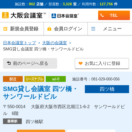
施設数：
902
店舗
／ 部屋数：
3,328
室
／ 利用件数：
127,756
件
TEL
新規会員登録
会員ログイン
メニュー
日本会議室トップ
大阪の会議室
SMG貸し会議室 四ツ橋・サンワールドビル
前のページへ戻る
お気に入りに登録
施設番号：081-029-000-056
SMG貸し会議室 四ツ橋・
四ツ橋
サンワールドビル
〒550-0014 大阪府大阪市西区北堀江1-6-2 サンワールドビ
ル 6階
四ツ橋駅