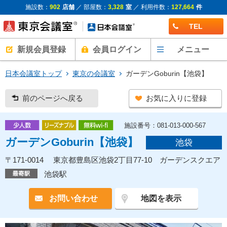
施設数：
902
店舗
／ 部屋数：
3,328
室
／ 利用件数：
127,664
件
TEL
新規会員登録
会員ログイン
メニュー
日本会議室トップ
東京の会議室
ガーデンGoburin【池袋】
前のページへ戻る
お気に入りに登録
施設番号：081-013-000-567
ガーデンGoburin【池袋】
池袋
〒171-0014 東京都豊島区池袋2丁目77-10 ガーデンスクエア
池袋駅
お問い合わせ
地図を表示