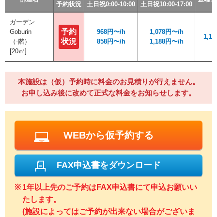
予約状況
予約状況
予約状況
予約状況
土日祝0:00-10:00
土日祝0:00-10:00
土日祝0:00-10:00
土日祝0:00-10:00
土日祝10:00-17:00
土日祝10:00-17:00
土日祝10:00-17:00
土日祝10:00-17:00
ガーデン
ガーデン
予約
予約
Goburin
Goburin
968円〜/h
968円〜/h
1,078円〜/h
1,078円〜/h
1,1
1,1
状況
状況
（-階）
（-階）
858円〜/h
858円〜/h
1,188円〜/h
1,188円〜/h
[20㎡]
[20㎡]
本施設は（仮）予約時に料金のお見積りが行えません。
お申し込み後に改めて正式な料金をお知らせします。
WEBから仮予約する
FAX申込書をダウンロード
1年以上先のご予約はFAX申込書にて申込お願いい
たします。
(施設によってはご予約が出来ない場合がございま