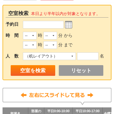
空室検索
本日より半年以内が対象となります。
予約日
時 間
時
分 から
時
分 まで
人 数
名
リセット
部屋の
部屋の
部屋の
部屋の
平日0:00-10:00
平日0:00-10:00
平日0:00-10:00
平日0:00-10:00
平日10:00-17:00
平日10:00-17:00
平日10:00-17:00
平日10:00-17:00
部屋名
部屋名
部屋名
部屋名
金曜17:
金曜17:
金曜17:
金曜17: