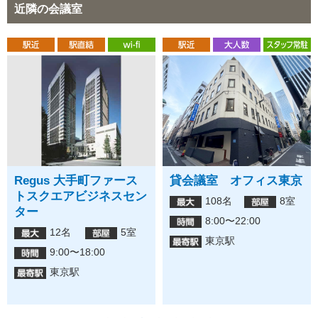
近隣の会議室
Regus 大手町ファース
貸会議室 オフィス東京
トスクエアビジネスセン
108名
8室
ター
8:00〜22:00
12名
5室
東京駅
9:00〜18:00
東京駅