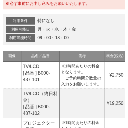
※必ず事前にお申し込みをお願いいたします。
特になし
利用条件
月・火・水・木・金
利用可能日
09：00～18：00
利用可能時間
画像
品名／品番
備考
料金(税込)
※1時間あたりの料金
TV/LCD
となります。
[ 品番 ] B000-
¥2,750
ご予約時間分数量の
487-101
入力をお願いします。
TV/LCD（終日料
金）
¥19,250
[ 品番 ] B000-
487-102
※1時間あたりの料金
プロジェクター