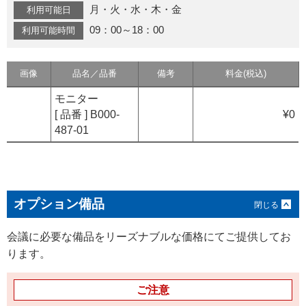
月・火・水・木・金
利用可能日
09：00～18：00
利用可能時間
画像
品名／品番
備考
料金(税込)
モニター
[ 品番 ] B000-
¥0
487-01
オプション備品
会議に必要な備品をリーズナブルな価格にてご提供してお
ります。
ご注意