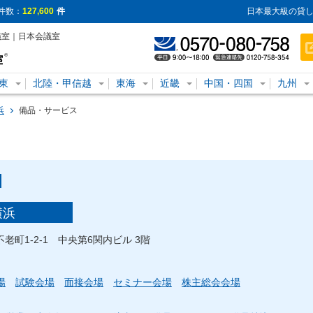
件数：
127,600
件
日本最大級の貸し
議室｜日本会議室
東
北陸・甲信越
東海
近畿
中国・四国
九州
浜
備品・サービス
横浜
不老町1-2-1 中央第6関内ビル 3階
場
試験会場
面接会場
セミナー会場
株主総会会場