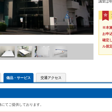
議室は
※本
お申
確定
ル規
備品・サービス
交通アクセス
格にてご提供しております。