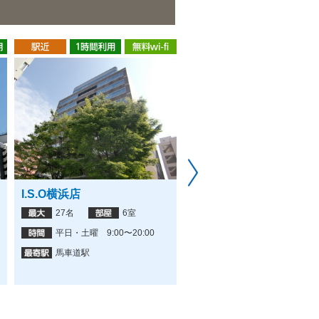
I.S.O横浜店
横浜駅東口会議室 横浜
店
27名
6室
14名
1室
平日・土曜 9:00〜20:00
7:00〜22:00
馬車道駅
横浜駅