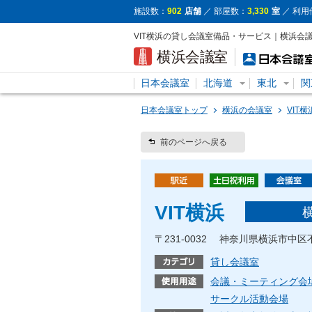
施設数：
902
店舗
／ 部屋数：
3,330
室
／ 利用
VIT横浜の貸し会議室備品・サービス｜横浜会
日本会議室
北海道
東北
関
日本会議室トップ
横浜の会議室
VIT横
前のページへ戻る
VIT横浜
〒231-0032 神奈川県横浜市中区
貸し会議室
会議・ミーティング会
サークル活動会場