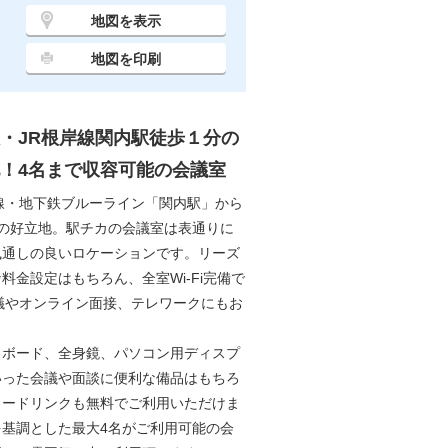
地図を表示
地図を印刷
・JR根岸線関内駅徒歩１分の
！4名まで収容可能の会議室
線・地下鉄ブルーライン「関内駅」から
分の好立地。駅チカの会議室は表通りに
風通しの良いロケーションです。リーズ
料金設定はもちろん、全室Wi-Fi完備で
議やオンライン面接、テレワークにもお
。
トボード、全身鏡、パソコン用ディスプ
いった会議や面談に便利な備品はもちろ
リードリンクも無料でご利用いただけま
を基調とした最大4名がご利用可能の会