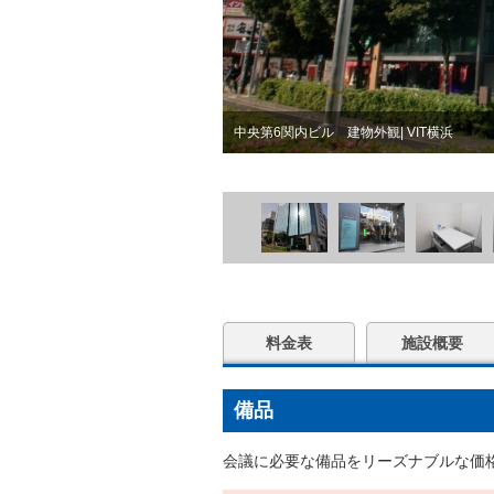
中央第6関内ビル 建物外観| VIT横浜
料金表
施設概要
備品
会議に必要な備品をリーズナブルな価