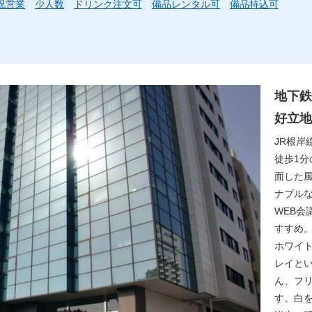
祝営業
少人数
ドリンク注文可
備品レンタル可
備品持込可
地下鉄
好立地
JR根岸
徒歩1
面した
ナブルな
WEB会
すすめ
ホワイ
レイと
ん、フ
す。白