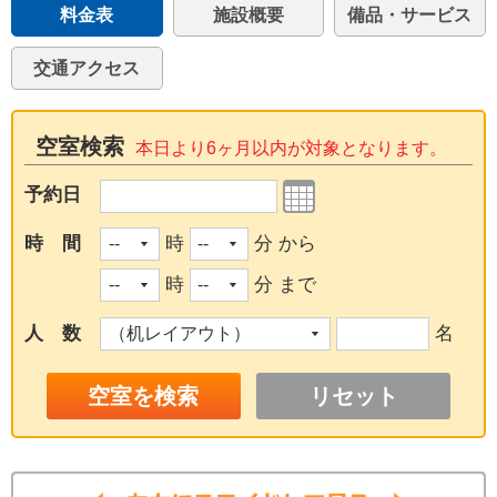
料金表
施設概要
備品・サービス
交通アクセス
空室検索
本日より6ヶ月以内が対象となります。
予約日
時 間
時
分 から
時
分 まで
人 数
名
リセット