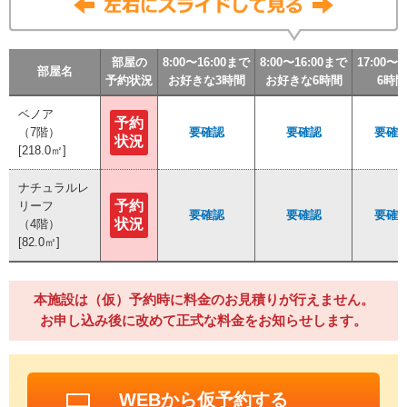
部屋の
部屋の
部屋の
部屋の
8:00〜16:00まで
8:00〜16:00まで
8:00〜16:00まで
8:00〜16:00まで
8:00〜16:00まで
8:00〜16:00まで
8:00〜16:00まで
8:00〜16:00まで
17:00〜2
17:00〜2
17:00〜2
17:00〜2
部屋名
部屋名
部屋名
部屋名
予約状況
予約状況
予約状況
予約状況
お好きな3時間
お好きな3時間
お好きな3時間
お好きな3時間
お好きな6時間
お好きな6時間
お好きな6時間
お好きな6時間
6時間
6時間
6時間
6時間
ベノア
ベノア
予約
予約
（7階）
（7階）
要確認
要確認
要確認
要確認
要確
要確
状況
状況
[218.0㎡]
[218.0㎡]
ナチュラルレ
ナチュラルレ
予約
予約
リーフ
リーフ
要確認
要確認
要確認
要確認
要確
要確
状況
状況
（4階）
（4階）
[82.0㎡]
[82.0㎡]
本施設は（仮）予約時に料金のお見積りが行えません。
お申し込み後に改めて正式な料金をお知らせします。
WEBから仮予約する