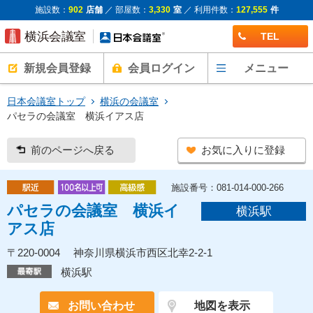
施設数：
902
店舗
／ 部屋数：
3,330
室
／ 利用件数：
127,555
件
TEL
新規会員登録
会員ログイン
メニュー
日本会議室トップ
横浜の会議室
パセラの会議室 横浜イアス店
前のページへ戻る
お気に入りに登録
施設番号：081-014-000-266
パセラの会議室 横浜イ
横浜駅
アス店
〒220-0004 神奈川県横浜市西区北幸2-2-1
横浜駅
お問い合わせ
地図を表示