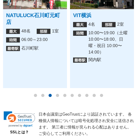
石川町元町
VIT横浜
ビジョンセンタ
東口（Kアリー
4名
2室
前）
1室
10:00〜19:00（土曜
600名
10:00〜18:00、日
3:00
曜・祝日 10:00〜
9:00~21:0
14:00）
横浜駅
関内駅
日本会議室はGeoTrustにより認証されています。
各
種個人情報については暗号化処理され安全に送信され
ます。
第三者に情報が見られる心配はありません。
SSLとは？
ご安心してご利用ください。