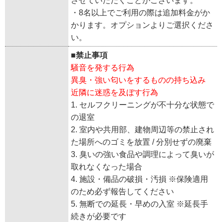
させていただくことがございます。
・8名以上でご利用の際は追加料金がか
かります。オプションよりご選択くださ
い。
■禁止事項
騒音を発する行為
異臭・強い匂いをするものの持ち込み
近隣に迷惑を及ぼす行為
1. セルフクリーニングが不十分な状態で
の退室
2. 室内や共用部、建物周辺等の禁止され
た場所へのゴミを放置 / 分別せずの廃棄
3. 臭いの強い食品や調理によって臭いが
取れなくなった場合
4. 施設・備品の破損・汚損 ※保険適用
のため必ず報告してください
5. 無断での延長・早めの入室 ※延長手
続きが必要です