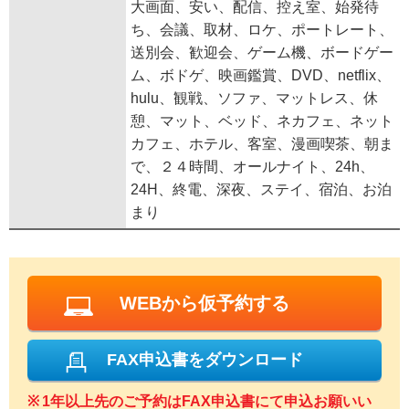
大画面、安い、配信、控え室、始発待
ち、会議、取材、ロケ、ポートレート、
送別会、歓迎会、ゲーム機、ボードゲー
ム、ボドゲ、映画鑑賞、DVD、netflix、
hulu、観戦、ソファ、マットレス、休
憩、マット、ベッド、ネカフェ、ネット
カフェ、ホテル、客室、漫画喫茶、朝ま
で、２４時間、オールナイト、24h、
24H、終電、深夜、ステイ、宿泊、お泊
まり
WEBから仮予約する
FAX申込書をダウンロード
1年以上先のご予約はFAX申込書にて申込お願いい