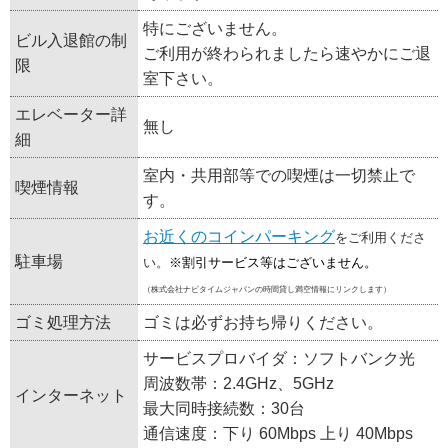
特にございません。
ビル入退館の制
ご利用が終わられましたら速やかにご退
限
室下さい。
エレベーター詳
無し
細
室内・共用部等での喫煙は一切禁止で
喫煙情報
す。
お近くのコインパーキング
をご利用くださ
駐車場
い。
※割引サービス等はございません。
（株式会社ナビタイムジャパンの時間貸し満空情報にリンクします）
ゴミ処理方法
ゴミは必ずお持ち帰りください。
サービスプロバイダ：ソフトバンク光
周波数帯：2.4GHz、5GHz
インターネット
最大同時接続数：30台
通信速度：下り 60Mbps 上り 40Mbps