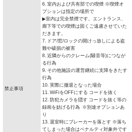
6. 室内および共有部での喫煙 ※喫煙オ
プションは指定の場所で
▶︎室内は完全禁煙です。エントランス、
廊下等での喫煙は固くご遠慮させていた
だきます。
7. ドア/窓/ロックの開けっ放しによる盗
難や破損の被害
8. 近隣からのクレーム(騒音等)につなが
る行為
9. その他施設の運営継続に支障をきたす
行為
10. 実際に撤退となった場合
禁止事項
11. WiFiをOFFにする コードを抜く
12. 防犯カメラを隠す コードを抜く等の
録画を妨げる行為 ※別途オプションあ
り
13. 退室時にブレーカーを落とす ※落ち
てしまった場合はペナルティ対象外です