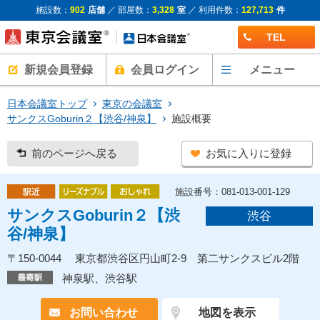
施設数：
902
店舗
／ 部屋数：
3,328
室
／ 利用件数：
127,713
件
TEL
新規会員登録
会員ログイン
メニュー
日本会議室トップ
東京の会議室
サンクスGoburin２【渋谷/神泉】
施設概要
前のページへ戻る
お気に入りに登録
施設番号：081-013-001-129
サンクスGoburin２【渋
渋谷
谷/神泉】
〒150-0044 東京都渋谷区円山町2-9 第二サンクスビル2階
神泉駅、渋谷駅
お問い合わせ
地図を表示