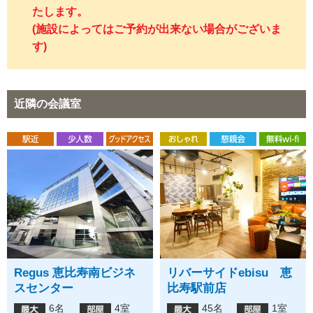
たします。
(施設によってはご予約が出来ない場合がございま
す)
近隣の会議室
Regus 恵比寿南ビジネ
リバーサイドebisu 恵
スセンター
比寿駅前店
6名
4室
45名
1室