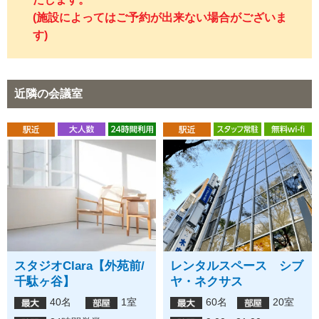
(施設によってはご予約が出来ない場合がございま
す)
近隣の会議室
スタジオClara【外苑前/
レンタルスペース シブ
千駄ヶ谷】
ヤ・ネクサス
40名
1室
60名
20室