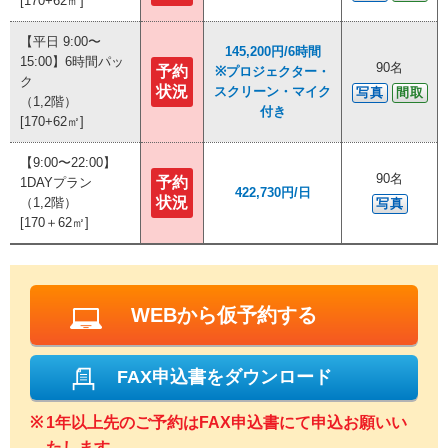
[170+62㎡]
[170+62㎡]
【平日 9:00〜
【平日 9:00〜
145,200円/6時間
145,200円/6時間
15:00】6時間パッ
15:00】6時間パッ
90名
90名
予約
予約
※プロジェクター・
※プロジェクター・
ク
ク
状況
状況
スクリーン・マイク
スクリーン・マイク
写真
写真
間取
間取
（1,2階）
（1,2階）
付き
付き
[170+62㎡]
[170+62㎡]
【9:00〜22:00】
【9:00〜22:00】
90名
90名
予約
予約
1DAYプラン
1DAYプラン
422,730円/日
422,730円/日
状況
状況
（1,2階）
（1,2階）
写真
写真
[170＋62㎡]
[170＋62㎡]
WEBから仮予約する
FAX申込書をダウンロード
1年以上先のご予約はFAX申込書にて申込お願いい
たします。