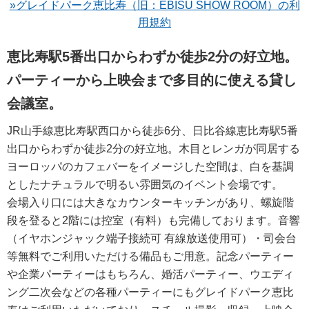
»グレイドパーク恵比寿（旧：EBISU SHOW ROOM）の利
用規約
恵比寿駅5番出口からわずか徒歩2分の好立地。
パーティーから上映会まで多目的に使える貸し
会議室。
JR山手線恵比寿駅西口から徒歩6分、日比谷線恵比寿駅5番
出口からわずか徒歩2分の好立地。木目とレンガが同居する
ヨーロッパのカフェバーをイメージした空間は、白を基調
としたナチュラルで明るい雰囲気のイベント会場です。
会場入り口には大きなカウンターキッチンがあり、螺旋階
段を登ると2階には控室（有料）も完備しております。音響
（イヤホンジャック端子接続可 有線放送使用可）・司会台
等無料でご利用いただける備品もご用意。記念パーティー
や企業パーティーはもちろん、婚活パーティー、ウエディ
ング二次会などの各種パーティーにもグレイドパーク恵比