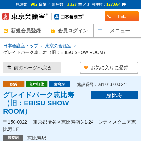
施設数：
902
店舗
／ 部屋数：
3,328
室
／ 利用件数：
127,664
件
TEL
新規会員登録
会員ログイン
メニュー
日本会議室トップ
東京の会議室
グレイドパーク恵比寿（旧：EBISU SHOW ROOM）
前のページへ戻る
お気に入りに登録
施設番号：081-013-000-241
グレイドパーク恵比寿
恵比寿
（旧：EBISU SHOW
ROOM）
〒150-0022 東京都渋谷区恵比寿南3-1-24 シティスクエア恵
比寿1Ｆ
恵比寿駅