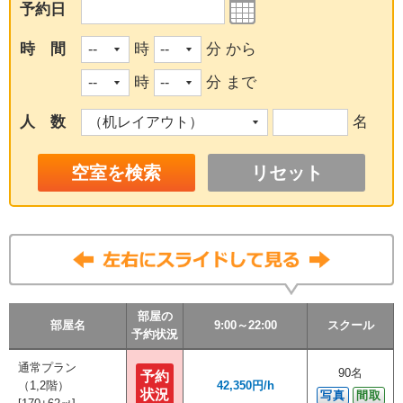
予約日
時 間
時
分 から
時
分 まで
人 数
名
リセット
部屋の
部屋の
部屋の
部屋の
部屋名
部屋名
部屋名
部屋名
9:00～22:00
9:00～22:00
9:00～22:00
9:00～22:00
スクール
スクール
スクール
スクール
予約状況
予約状況
予約状況
予約状況
通常プラン
通常プラン
90名
90名
予約
予約
（1,2階）
（1,2階）
42,350円/h
42,350円/h
状況
状況
写真
写真
間取
間取