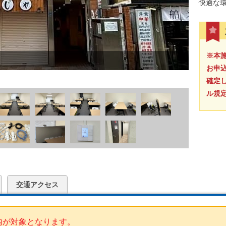
快適な
※本
お申
確定
ル規
交通アクセス
内が対象となります。