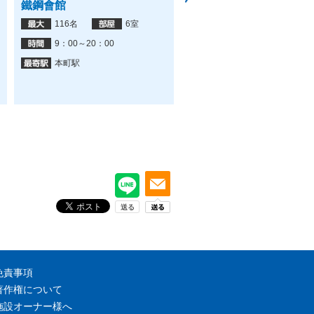
鐵鋼會館
ハートンホール日本生命
筋ビル店
116名
6室
185名
19室
9：00～20：00
8:00〜21:00
本町駅
心斎橋駅
免責事項
著作権について
施設オーナー様へ