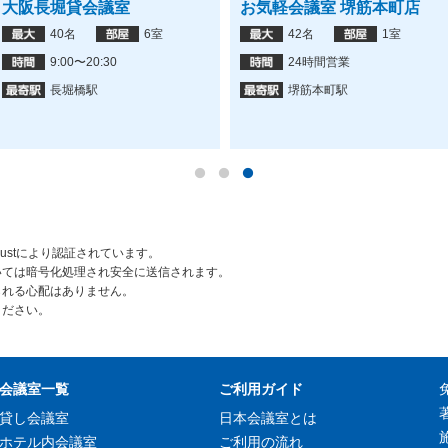
大阪長堀貸会議室
お気軽会議室 堺筋本町店
40名
6室
42名
1室
9:00〜20:30
24時間営業
長堀橋駅
堺筋本町駅
rustにより認証されています。
いては暗号化処理され安全に送信されます。
られる心配はありません。
ください。
会議室一覧
ご利用ガイド
貸し会議室
日本会議室とは
ホテル内会議室
ご利用の流れ