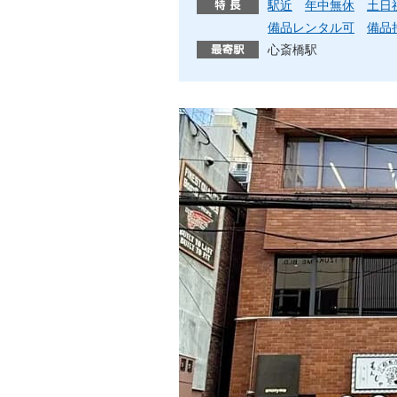
駅近
年中無休
土日
備品レンタル可
備品
心斎橋駅