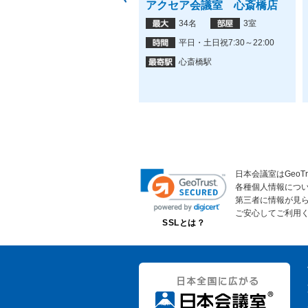
ロホールディングス難波御
アクセア会議室 心斎橋店
筋店
34名
3室
16名
2室
平日・土日祝7:30～22:00
09:30～18:30
心斎橋駅
心斎橋駅、難波駅
日本会議室はGeoT
各種個人情報につ
第三者に情報が見
ご安心してご利用
SSLとは？