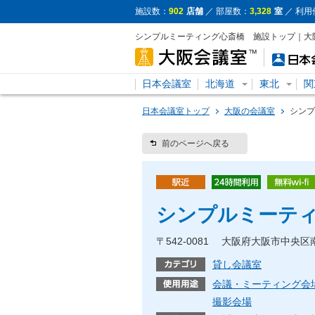
施設数：
902
店舗
／ 部屋数：
3,328
室
／ 利用
シンプルミーティング心斎橋 施設トップ｜大
日本会議室
北海道
東北
関
日本会議室トップ
大阪の会議室
シンフ
前のページへ戻る
シンプルミーティ
〒542-0081 大阪府大阪市中
貸し会議室
会議・ミーティング会
撮影会場