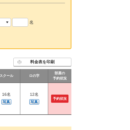
名
料金表を印刷
部屋の
スクール
ロの字
予約状況
16名
12名
予約状況
写真
写真