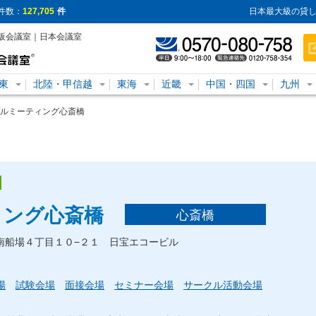
件数：
127,705
件
日本最大級の貸し
阪会議室｜日本会議室
東
北陸・甲信越
東海
近畿
中国・四国
九州
゚ルミーティング心斎橋
ング心斎橋
心斎橋
央区南船場４丁目１０−２１ 日宝エコービル
場
試験会場
面接会場
セミナー会場
サークル活動会場