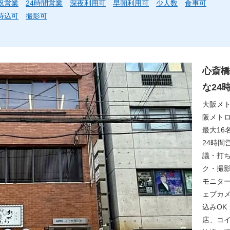
祝営業
24時間営業
深夜利用可
早朝利用可
少人数
食事可
持込可
撮影可
心斎橋
な24
大阪メト
阪メトロ
最大16
24時間
議・打
ク・撮影
モニタ
ェブカ
込みO
店、コ