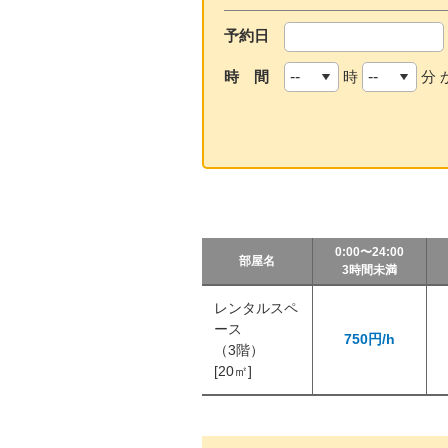
予約日
時 間
時
分 
0:00〜24:00
部屋名
3時間未満
レンタルスペ
ース
750円/h
（3階）
[20㎡]