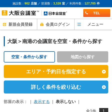
施設数：
902
店舗
／ 部屋数：
3,328
室
／ 利用件数：
127,705
件
TEL
新規会員登録
会員ログイン
メニュー
大阪＞南港の会議室を空室・条件から探す
空室・条件から探す
地図から探す
エリア・予約日を指定する
詳しく条件を絞り込む
部屋の表示： ｜
表示する
｜
表示しない
｜
全
1
件
1