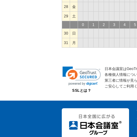
28
金
29
土
0
1
2
3
4
5
30
日
31
月
日本会議室はGeoT
各種個人情報につ
第三者に情報が見
ご安心してご利用
SSLとは？