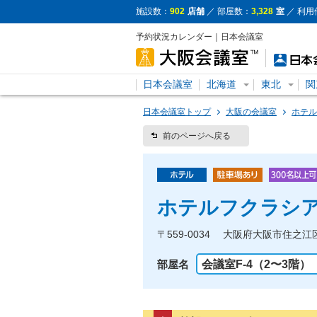
施設数：
902
店舗
／ 部屋数：
3,328
室
／ 利用
予約状況カレンダー｜日本会議室
日本会議室
北海道
東北
関
日本会議室トップ
大阪の会議室
ホテル
前のページへ戻る
ホテルフクラシ
〒559-0034 大阪府大阪市住之江
部屋名