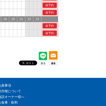
仮予約
仮予約
19
20
21
22
23
仮予約
仮予約
免責事項
著作権について
施設オーナー様へ
お食事・飲料