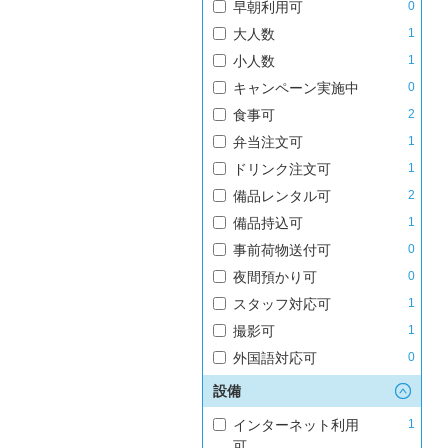
早朝利用可
0
大人数
1
小人数
1
キャンペーン実施中
0
食事可
2
弁当注文可
1
ドリンク注文可
1
備品レンタル可
2
備品持込可
1
事前荷物送付可
0
夜間預かり可
0
スタッフ対応可
1
撮影可
1
外国語対応可
0
設備
インターネット利用
1
可