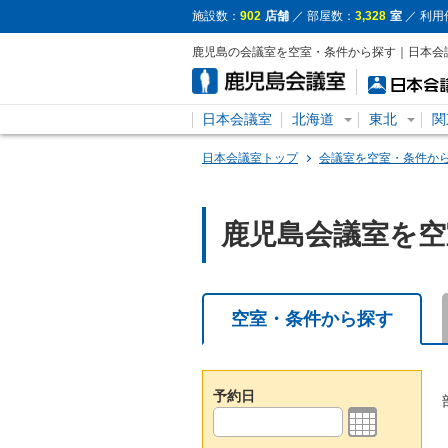
施設数：
902
店舗
／ 部屋数：
3,328
室
／ 利用
鹿児島の会議室を空室・条件から探す｜日本会
日本会議室
北海道
東北
関
日本会議室トップ
会議室を空室・条件か
鹿児島会議室を空
空室・条件から探す
予約日