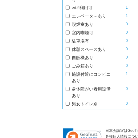
wi-fi利用可
1
エレベータ－あり
1
喫煙室あり
0
室内喫煙可
0
駐車場有
0
休憩スペースあり
0
自販機あり
0
ごみ箱あり
0
施設付近にコンビニ
1
あり
身体障がい者用設備
0
あり
男女トイレ別
0
日本会議室はGeoT
各種個人情報につ