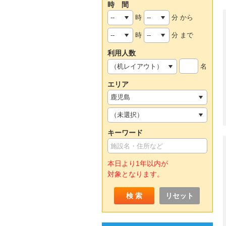
時 間
時
分 から
時
分 まで
利用人数
名
エリア
キーワード
本日より1年以内が
対象となります。
リセット