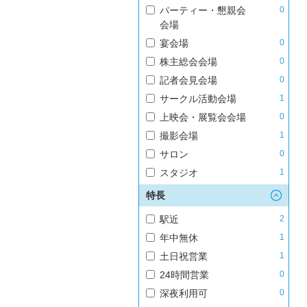
パーティー・懇親会
0
会場
宴会場
0
株主総会会場
0
記者会見会場
0
サークル活動会場
1
上映会・展覧会会場
0
撮影会場
1
サロン
0
スタジオ
1
特長
駅近
2
年中無休
1
土日祝営業
1
24時間営業
0
深夜利用可
0