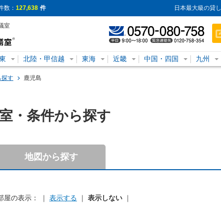
件数：
127,638
件
日本最大級の貸し
議室
東
北陸・甲信越
東海
近畿
中国・四国
九州
ら探す
鹿児島
室・条件から探す
地図から探す
部屋の表示： ｜
表示する
｜
表示しない
｜