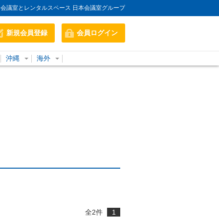
会議室とレンタルスペース 日本会議室グループ
新規会員登録
会員ログイン
沖縄
海外
全
2
件
1