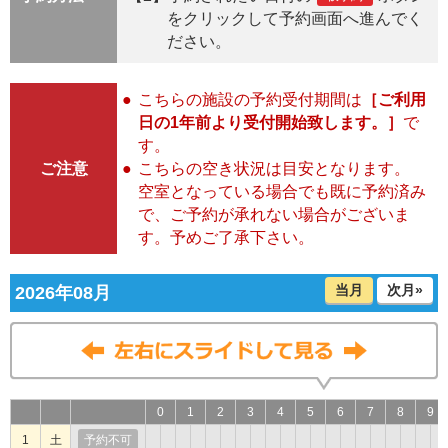
をクリックして予約画面へ進んでく
ださい。
こちらの施設の予約受付期間は
［ご利用
日の1年前より受付開始致します。］
で
す。
ご注意
こちらの空き状況は目安となります。
空室となっている場合でも既に予約済み
で、ご予約が承れない場合がございま
す。予めご了承下さい。
当月
次月»
2026年08月
0
0
0
0
1
1
1
1
2
2
2
2
3
3
3
3
4
4
4
4
5
5
5
5
6
6
6
6
7
7
7
7
8
8
8
8
9
9
9
9
1
1
土
土
予約不可
予約不可