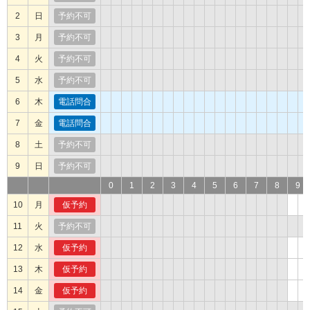
2
2
日
日
予約不可
予約不可
3
3
月
月
予約不可
予約不可
4
4
火
火
予約不可
予約不可
5
5
水
水
予約不可
予約不可
6
6
木
木
電話問合
電話問合
7
7
金
金
電話問合
電話問合
8
8
土
土
予約不可
予約不可
9
9
日
日
予約不可
予約不可
0
0
1
1
2
2
3
3
4
4
5
5
6
6
7
7
8
8
9
9
10
10
月
月
仮予約
仮予約
11
11
火
火
予約不可
予約不可
12
12
水
水
仮予約
仮予約
13
13
木
木
仮予約
仮予約
14
14
金
金
仮予約
仮予約