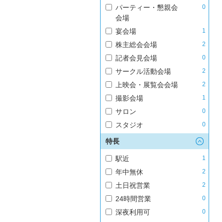
パーティー・懇親会
0
会場
宴会場
1
株主総会会場
2
記者会見会場
0
サークル活動会場
2
上映会・展覧会会場
2
撮影会場
1
サロン
0
スタジオ
0
特長
駅近
1
年中無休
2
土日祝営業
2
24時間営業
0
深夜利用可
0