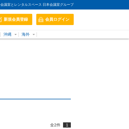
会議室とレンタルスペース 日本会議室グループ
新規会員登録
会員ログイン
沖縄
海外
全
2
件
1