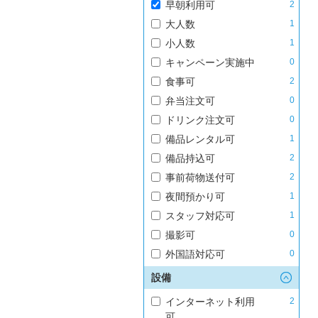
早朝利用可
2
大人数
1
小人数
1
キャンペーン実施中
0
食事可
2
弁当注文可
0
ドリンク注文可
0
備品レンタル可
1
備品持込可
2
事前荷物送付可
2
夜間預かり可
1
スタッフ対応可
1
撮影可
0
外国語対応可
0
設備
インターネット利用
2
可