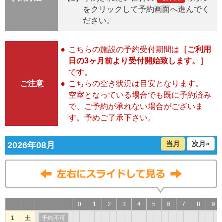
をクリックして予約画面へ進んでく
ださい。
こちらの施設の予約受付期間は
［ご利用
日の3ヶ月前より受付開始致します。］
です。
ご注意
こちらの空き状況は目安となります。
空室となっている場合でも既に予約済み
で、ご予約が承れない場合がございま
す。予めご了承下さい。
当月
次月»
2026年08月
0
0
0
0
1
1
1
1
2
2
2
2
3
3
3
3
4
4
4
4
5
5
5
5
6
6
6
6
7
7
7
7
8
8
8
8
9
9
9
9
1
1
土
土
予約不可
予約不可