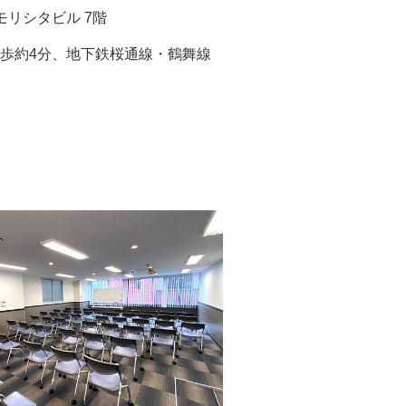
駅モリシタビル 7階
徒歩約4分、地下鉄桜通線・鶴舞線