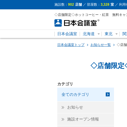
施設数：
902
店舗
／ 部屋数：
3,328
室
／ 利用
◇店舗限定◇ホットコーヒー・紅茶 無料キャ
日本会議室
北海道
東北
関
日本会議室トップ
お知らせ一覧
◇店舗
◇店舗限定
カテゴリ
全てのカテゴリ
お知らせ
施設オープン情報