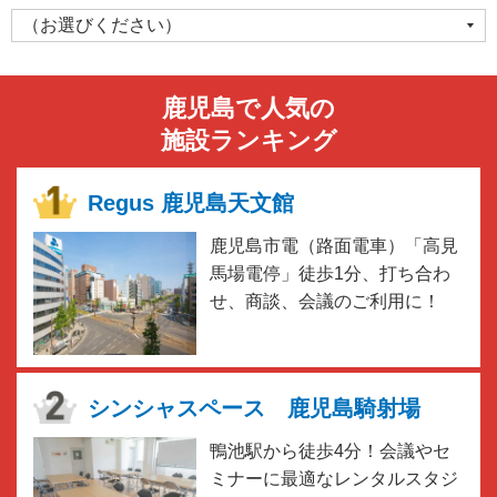
鹿児島で人気の
施設ランキング
Regus 鹿児島天文館
鹿児島市電（路面電車）「高見
馬場電停」徒歩1分、打ち合わ
せ、商談、会議のご利用に！
シンシャスペース 鹿児島騎射場
鴨池駅から徒歩4分！会議やセ
ミナーに最適なレンタルスタジ