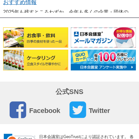
おすすめ情報
2025年も残すところわずか。今年も多くの企業・団体の
皆さまに日・・・
2025年12月10日
社内コミュニケーション活性化！貸会議室で行う年
末漢字一文字ワークショップ
12月10日の「漢字の日」にあわせて、社員一人ひとりが
今年・・・
2025年08月07日
公式SNS
鹿児島会議室「シンシャスペース 鹿児島騎射場」
のご予約受付を開始しました
Facebook
Twitter
シンシャスペース 鹿児島騎射場 ・・・
日本会議室はGeoTrustにより認証されています。
各