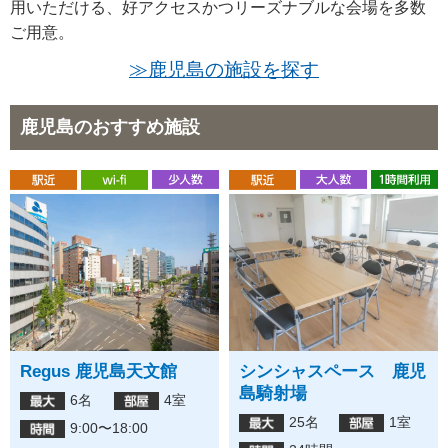
用いただける、好アクセスかつリーズナブルな会場を多数
ご用意。
≫鹿児島の施設を探す
鹿児島のおすすめ施設
Regus 鹿児島天文館
シンシャスペース 鹿児
島騎射場
6名
4室
25名
1室
9:00〜18:00