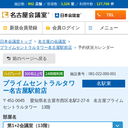
施設数：
902
店舗
／ 部屋数：
3,328
室
／ 利用件数：
127,708
件
TEL
新規会員登録
会員ログイン
メニュー
日本会議室トップ
名古屋の会議室
プライムセントラルタワー名古屋駅前店
予約状況カレンダー
前のページへ戻る
施設番号：081-022-000-001
プライムセントラルタワ
名駅東
ー名古屋駅前店
〒451-0045 愛知県名古屋市西区名駅2-27-8 名古屋プライム
セントラルタワー 13階
部屋名