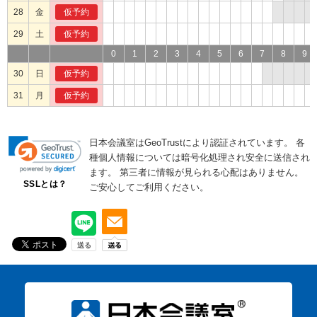
28
28
金
金
仮予約
仮予約
29
29
土
土
仮予約
仮予約
0
0
1
1
2
2
3
3
4
4
5
5
6
6
7
7
8
8
9
9
30
30
日
日
仮予約
仮予約
31
31
月
月
仮予約
仮予約
日本会議室はGeoTrustにより認証されています。
各
種個人情報については暗号化処理され安全に送信され
ます。
第三者に情報が見られる心配はありません。
SSLとは？
ご安心してご利用ください。