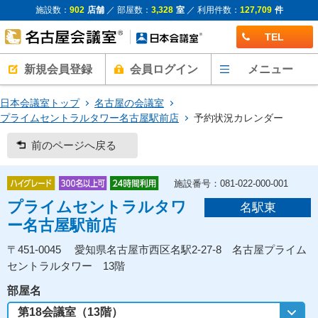
施設数：
902
店舗
／ 部屋数：
3,328
室
／ 利用件数：
127,709
件
TEL
新規会員登録
会員ログイン
メニュー
日本会議室トップ
名古屋の会議室
プライムセントラルタワー名古屋駅前店
予約状況カレンダー
前のページへ戻る
施設番号：081-022-000-001
プライムセントラルタワ
名駅東
ー名古屋駅前店
〒451-0045 愛知県名古屋市西区名駅2-27-8 名古屋プライム
セントラルタワー 13階
部屋名