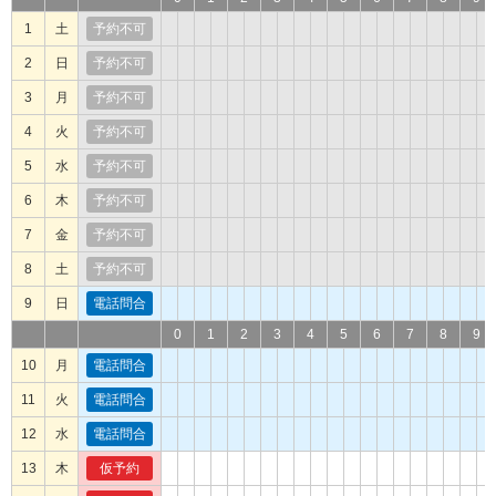
1
1
土
土
予約不可
予約不可
2
2
日
日
予約不可
予約不可
3
3
月
月
予約不可
予約不可
4
4
火
火
予約不可
予約不可
5
5
水
水
予約不可
予約不可
6
6
木
木
予約不可
予約不可
7
7
金
金
予約不可
予約不可
8
8
土
土
予約不可
予約不可
9
9
日
日
電話問合
電話問合
0
0
1
1
2
2
3
3
4
4
5
5
6
6
7
7
8
8
9
9
10
10
月
月
電話問合
電話問合
11
11
火
火
電話問合
電話問合
12
12
水
水
電話問合
電話問合
13
13
木
木
仮予約
仮予約