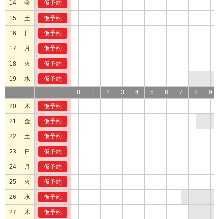
14
14
金
金
仮予約
仮予約
15
15
土
土
仮予約
仮予約
16
16
日
日
仮予約
仮予約
17
17
月
月
仮予約
仮予約
18
18
火
火
仮予約
仮予約
19
19
水
水
仮予約
仮予約
0
0
1
1
2
2
3
3
4
4
5
5
6
6
7
7
8
8
9
9
20
20
木
木
仮予約
仮予約
21
21
金
金
仮予約
仮予約
22
22
土
土
仮予約
仮予約
23
23
日
日
仮予約
仮予約
24
24
月
月
仮予約
仮予約
25
25
火
火
仮予約
仮予約
26
26
水
水
仮予約
仮予約
27
27
木
木
仮予約
仮予約