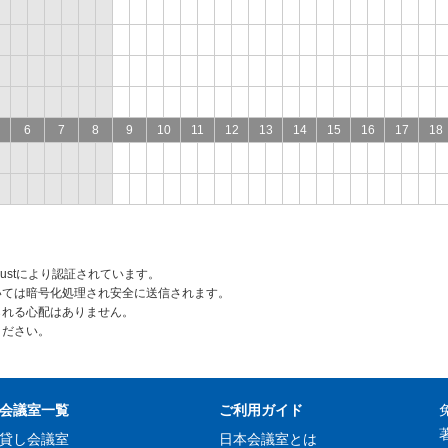
6
7
8
9
10
11
12
13
14
15
16
17
18
rustにより認証されています。
いては暗号化処理され安全に送信されます。
られる心配はありません。
ください。
会議室一覧
ご利用ガイド
貸し会議室
日本会議室とは