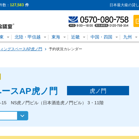
件数：
127,583
件
日本最大級の貸し
東
北陸・甲信越
東海
近畿
中国・四国
九州
ィングスペースAP虎ノ門
予約状況カレンダー
ースAP虎ノ門
虎ノ門
-6-15 NS虎ノ門ビル（日本酒造虎ノ門ビル） 3・11階