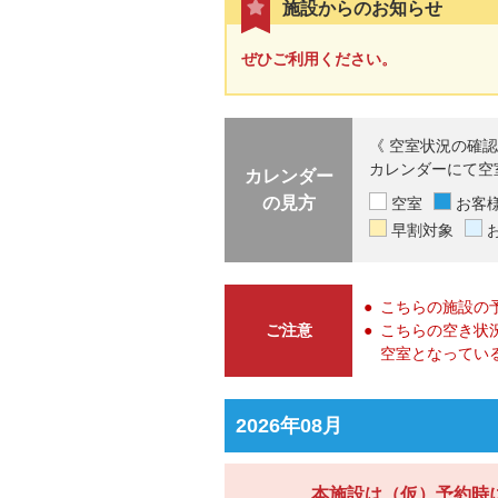
施設からのお知らせ
ぜひご利用ください。
《 空室状況の確認
カレンダーにて空
カレンダー
の見方
空室
お客
早割対象
こちらの施設の
ご注意
こちらの空き状
空室となってい
2026年08月
本施設は（仮）予約時