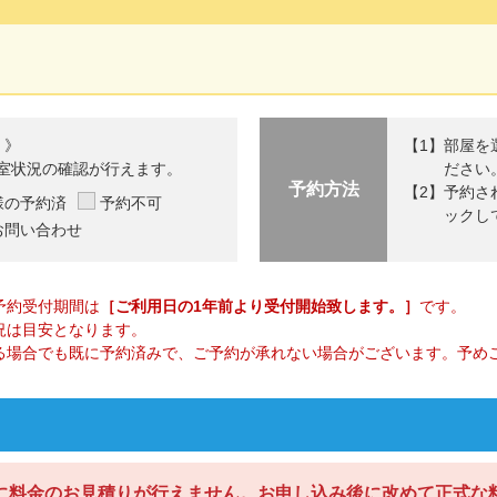
 》
部屋を
室状況の確認が行えます。
ださい
予約方法
予約さ
様の予約済
予約不可
ックし
お問い合わせ
予約受付期間は
［ご利用日の1年前より受付開始致します。］
です。
況は目安となります。
る場合でも既に予約済みで、ご予約が承れない場合がございます。予め
に料金のお見積りが行えません。お申し込み後に改めて正式な