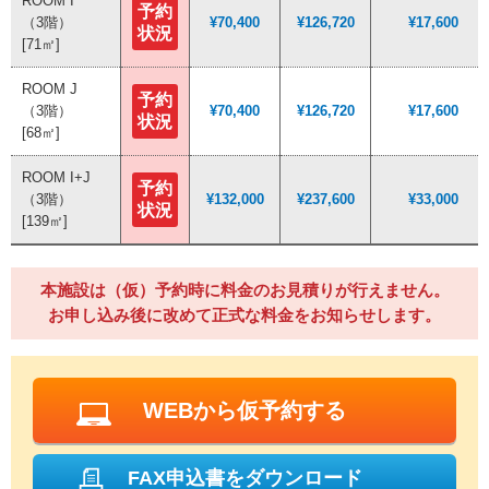
ROOM I
ROOM I
予約
予約
（3階）
（3階）
¥70,400
¥70,400
¥126,720
¥126,720
¥17,600
¥17,600
状況
状況
[71㎡]
[71㎡]
ROOM J
ROOM J
予約
予約
（3階）
（3階）
¥70,400
¥70,400
¥126,720
¥126,720
¥17,600
¥17,600
状況
状況
[68㎡]
[68㎡]
ROOM I+J
ROOM I+J
予約
予約
（3階）
（3階）
¥132,000
¥132,000
¥237,600
¥237,600
¥33,000
¥33,000
状況
状況
[139㎡]
[139㎡]
本施設は（仮）予約時に料金のお見積りが行えません。
お申し込み後に改めて正式な料金をお知らせします。
WEBから仮予約する
FAX申込書をダウンロード