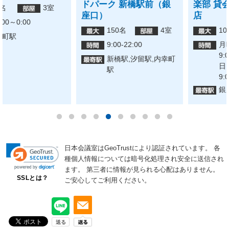
ドパーク 新橋駅前（銀
楽部 貸会議室 銀座駅前
座口）
店
150名
4室
10名
1室
9:00-22:00
月曜日〜金曜日：
9:00〜22:00 土曜
新橋駅,汐留駅,内幸町
日・日曜日・祝日：
駅
9:00〜18:00
銀座駅
日本会議室はGeoTrustにより認証されています。
各
種個人情報については暗号化処理され安全に送信され
ます。
第三者に情報が見られる心配はありません。
SSLとは？
ご安心してご利用ください。