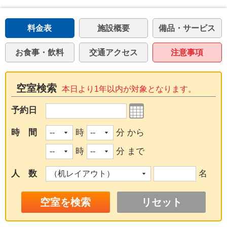
料金表
施設概要
備品・サービス
お食事・飲料
交通アクセス
注意事項
空室検索
本日より1年以内が対象となります。
予約日
時 間
時
分 から
時
分 まで
人 数
名
リセット