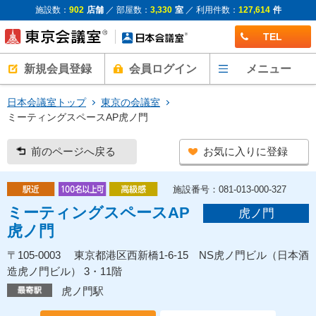
施設数：
902
店舗
／ 部屋数：
3,330
室
／ 利用件数：
127,614
件
TEL
新規会員登録
会員ログイン
メニュー
日本会議室トップ
東京の会議室
ミーティングスペースAP虎ノ門
前のページへ戻る
お気に入りに登録
施設番号：081-013-000-327
ミーティングスペースAP
虎ノ門
虎ノ門
〒105-0003 東京都港区西新橋1-6-15 NS虎ノ門ビル（日本酒
造虎ノ門ビル） 3・11階
虎ノ門駅