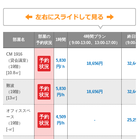
部屋の
部屋の
部屋の
部屋の
4時間プラン
4時間プラン
4時間プラン
4時間プラン
終日
終日
終日
終日
部屋名
部屋名
部屋名
部屋名
1時間
1時間
1時間
1時間
予約状況
予約状況
予約状況
予約状況
( 9:00-13:00、13:00-17:00）
( 9:00-13:00、13:00-17:00）
( 9:00-13:00、13:00-17:00）
( 9:00-13:00、13:00-17:00）
（9:00-1
（9:00-1
（9:00-1
（9:00-1
CM 1916
CM 1916
予約
予約
（貸会議室）
（貸会議室）
5,830
5,830
18,656円
18,656円
32,64
32,64
状況
状況
（19階）
（19階）
円/ｈ
円/ｈ
[10.8㎡]
[10.8㎡]
難波
難波
予約
予約
5,830
5,830
（19階）
（19階）
18,656円
18,656円
32,64
32,64
状況
状況
円/h
円/h
[13㎡]
[13㎡]
オフィススペ
オフィススペ
予約
予約
ース
ース
4,509
4,509
-
-
25,25
25,25
状況
状況
（19階）
（19階）
円/h
円/h
[-㎡]
[-㎡]