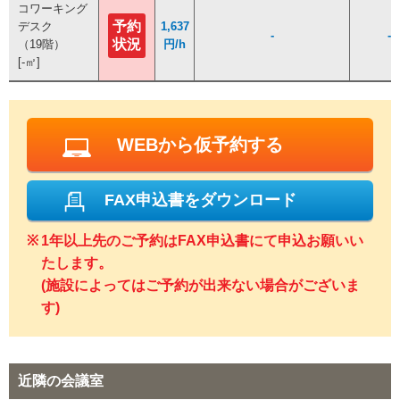
コワーキング
コワーキング
予約
予約
デスク
デスク
1,637
1,637
-
-
-
-
状況
状況
（19階）
（19階）
円/h
円/h
[-㎡]
[-㎡]
WEBから仮予約する
FAX申込書をダウンロード
1年以上先のご予約はFAX申込書にて申込お願いい
たします。
(施設によってはご予約が出来ない場合がございま
す)
近隣の会議室