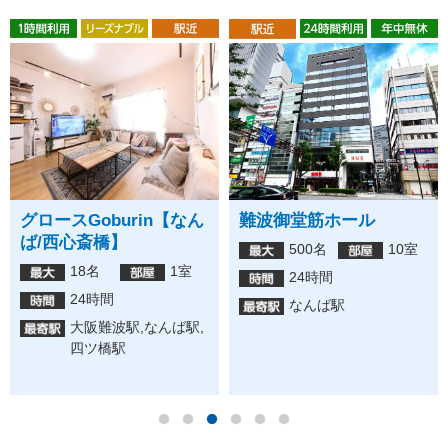
グロースGoburin【なん
難波御堂筋ホール
ば/西心斎橋】
500名
10室
18名
1室
24時間
24時間
なんば駅
大阪難波駅,なんば駅,
四ツ橋駅