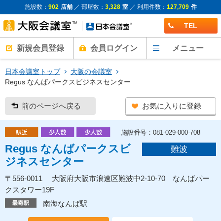
施設数：
902
店舗
／ 部屋数：
3,328
室
／ 利用件数：
127,709
件
TEL
新規会員登録
会員ログイン
メニュー
日本会議室トップ
大阪の会議室
Regus なんばパークスビジネスセンター
前のページへ戻る
お気に入りに登録
施設番号：081-029-000-708
Regus なんばパークスビ
難波
ジネスセンター
〒556-0011 大阪府大阪市浪速区難波中2-10-70 なんばパー
クスタワー19F
南海なんば駅