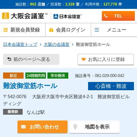
施設数：
902
店舗
／ 部屋数：
3,328
室
／ 利用件数：
127,778
件
TEL
新規会員登録
会員ログイン
メニュー
日本会議室トップ
大阪の会議室
難波御堂筋ホール
前のページへ戻る
お気に入りに登録
施設番号：081-029-000-042
難波御堂筋ホール
心斎橋・難波
〒542-0076 大阪府大阪市中央区難波4-2-1 難波御堂筋ビル
ディング
なんば駅
お問い合わせ
地図を表示