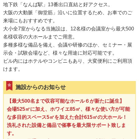
地下鉄「なんば駅」13番出口直結と好アクセス。
大阪の大動脈「御堂筋」沿いに位置するため、お車でのご
来場にもおすすめです。
大小全7室からなる当施設は、12名様の会議室から最大500
名様収容の大ホールまでご用意。
多種多様な備品を備え、会議や研修のほか、セミナー・展
示会・試験会場など、様々な用途に対応可能です。
ビル内にはホテルやコンビニもあり、大変便利にご利用頂
けます。
施設からのお知らせ
【最大500名まで収容可能なホール６が新たに誕生】
会場525㎡に加え、ホワイエ85㎡、様々な使い方が可能
な多目的スペース5㎡を加えた合計615㎡の大ホール！
洗礼された設備と備品で催事を最大限サポート致しま
す。