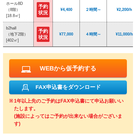
ホール8D
ホール8D
予約
予約
（8階）
（8階）
¥4,400
¥4,400
２時間～
２時間～
¥2,200/h
¥2,200/h
状況
状況
[18.8㎡]
[18.8㎡]
b2hall
b2hall
予約
予約
（地下2階）
（地下2階）
¥77,000
¥77,000
４時間～
４時間～
¥11,000/h
¥11,000/h
状況
状況
[402㎡]
[402㎡]
WEBから仮予約する
FAX申込書をダウンロード
1年以上先のご予約はFAX申込書にて申込お願いい
たします。
(施設によってはご予約が出来ない場合がございま
す)