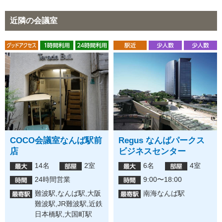
近隣の会議室
COCO会議室なんば駅前
Regus なんばパークス
店
ビジネスセンター
14名
2室
6名
4室
24時間営業
9:00〜18:00
難波駅,なんば駅,大阪
南海なんば駅
難波駅,JR難波駅,近鉄
日本橋駅,大国町駅