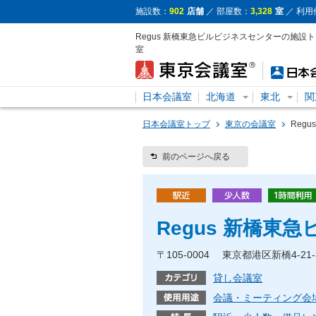
施設数：
902
店舗
／ 部屋数：
3,328
室
／ 利用
Regus 新橋東急ビルビジネスセンターの施
室
日本会議室
北海道
東北
関
日本会議室トップ
東京の会議室
Reg
前のページへ戻る
Regus 新橋東
〒105-0004 東京都港区新橋4-21
貸し会議室
会議・ミーティング会