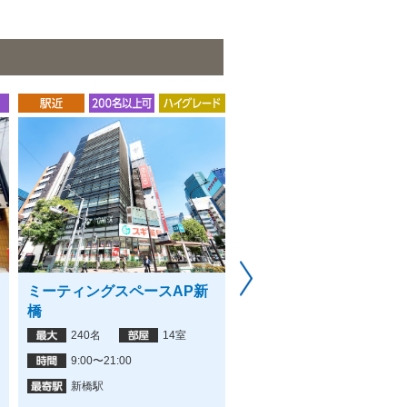
ミーティングスペースAP新
パレGoburin【新宿/歌舞伎
橋
町】
240名
14室
15名
1室
9:00〜21:00
24時間
新橋駅
東新宿駅