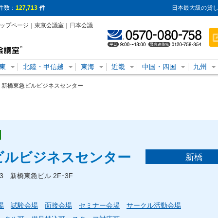
件数：
127,713
件
日本最大級の貸し
設トップページ｜東京会議室｜日本会議
東
北陸・甲信越
東海
近畿
中国・四国
九州
us 新橋東急ビルビジネスセンター
急ビルビジネスセンター
新橋
-3 新橋東急ビル 2F･3F
場
試験会場
面接会場
セミナー会場
サークル活動会場