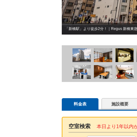
「新橋駅」より徒歩2分！｜Regus 新橋
料金表
施設概要
空室検索
本日より1年以内