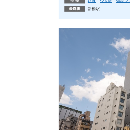
駅近
少人数
備品レ
新橋駅