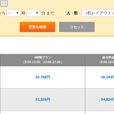
から
時
分 まで
人 数
リセット
4時間プラン
終日料
（9:00-13:00、13:00-17:00）
（9:00-18:
20,768円
36,344
31,328円
54,824