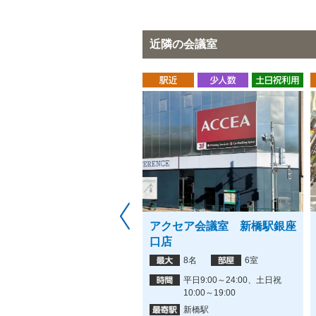
近隣の会議室
ミニマルオフィス 築地
アクセア会議室 新橋駅銀座
銀
店
口店
貸
4名
1室
8名
6室
8:00〜24:00
平日9:00～24:00、土日祝
10:00～19:00
築地駅
新橋駅