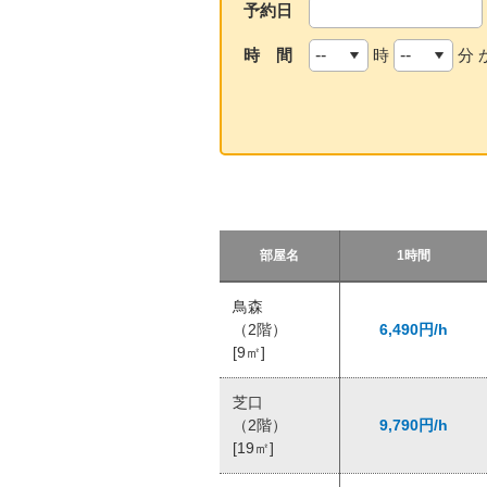
予約日
時 間
時
分 
部屋名
1時間
鳥森
（2階）
6,490円/h
[9㎡]
芝口
（2階）
9,790円/h
[19㎡]