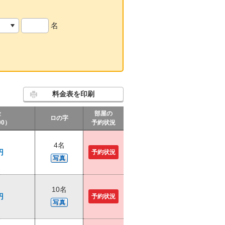
名
料金表を印刷
金
部屋の
ロの字
00）
予約状況
4名
円
予約状況
写真
10名
円
予約状況
写真