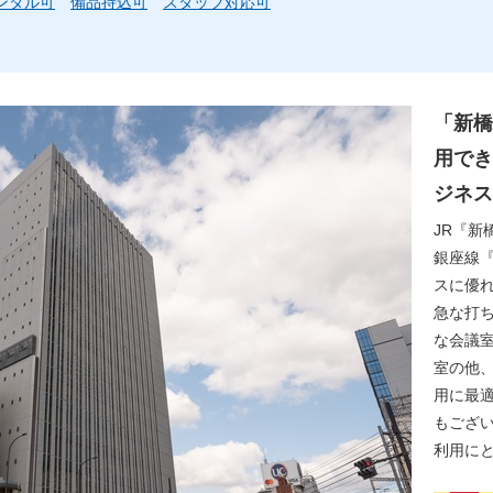
ンタル可
備品持込可
スタッフ対応可
「新橋
用でき
ジネス
JR『新
銀座線『
スに優
急な打
な会議室
室の他、
用に最適
もござ
利用に