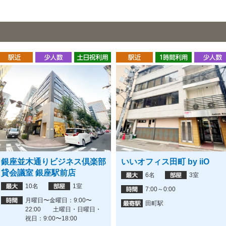
座並木通りビジネス倶楽部
いいオフィス田町 by iiO
会議室 銀座駅前店
6名
3室
10名
1室
7:00～0:00
月曜日〜金曜日：9:00〜
田町駅
22:00 土曜日・日曜日・
祝日：9:00〜18:00