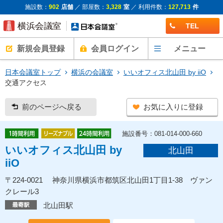
施設数：
902
店舗
／ 部屋数：
3,328
室
／ 利用件数：
127,713
件
TEL
新規会員登録
会員ログイン
メニュー
日本会議室トップ
横浜の会議室
いいオフィス北山田 by iiO
交通アクセス
前のページへ戻る
お気に入りに登録
施設番号：081-014-000-660
いいオフィス北山田 by
北山田
iiO
〒224-0021 神奈川県横浜市都筑区北山田1丁目1-38 ヴァン
クレール3
北山田駅