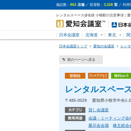
施設数：
902
店舗
／ 部屋数：
3,328
室
／ 利用
レンタルスペース@名鉄 小牧駅の注意事項｜
日本会議室
北海道
東北
関
日本会議室トップ
愛知の会議室
レンタ
前のページへ戻る
レンタルスペース
〒485-0029 愛知県小牧市中央1
貸し会議室
会議・ミーティング会
展示会会場
株主総会