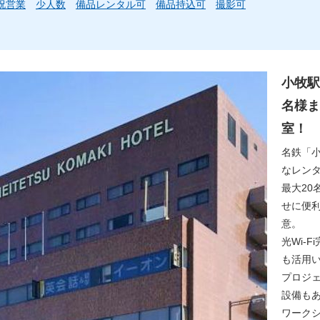
祝営業
少人数
備品レンタル可
備品持込可
撮影可
小牧駅
名様ま
室！
名鉄「
なレン
最大20
せに便
意。
光Wi-
も活用
プロジ
設備も
ワーク