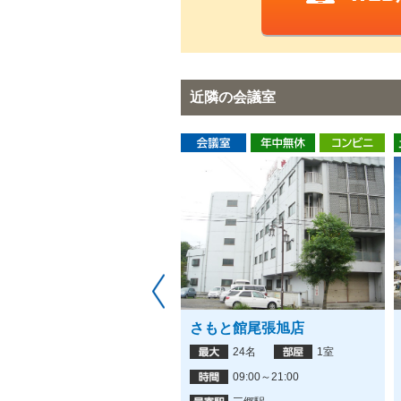
近隣の会議室
さもと館尾張旭店
24名
1室
09:00～21:00