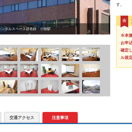
す。
レンタルスペース@名鉄 小牧駅
※本
お申
確定
ル規
交通アクセス
注意事項