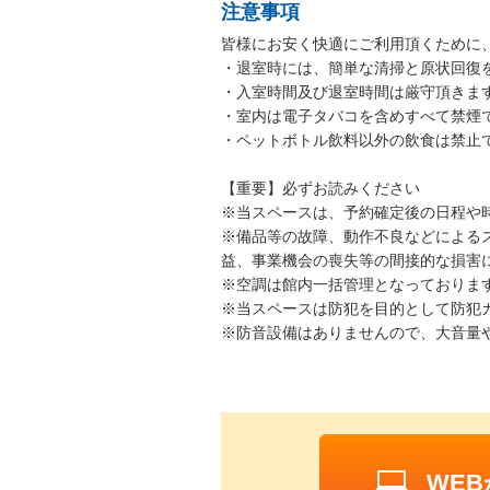
注意事項
皆様にお安く快適にご利用頂くために
・退室時には、簡単な清掃と原状回復を
・入室時間及び退室時間は厳守頂きます
・室内は電子タバコを含めすべて禁煙
・ペットボトル飲料以外の飲食は禁止
【重要】必ずお読みください
※当スペースは、予約確定後の日程や
※備品等の故障、動作不良などによる
益、事業機会の喪失等の間接的な損害
※空調は館内一括管理となっておりま
※当スペースは防犯を目的として防犯
※防音設備はありませんので、大音量
WE