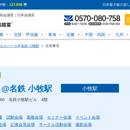
件数：
127,658
件
日本最大級の貸し
愛知会議室｜日本会議室
東
北陸・甲信越
東海
近畿
中国・四国
九州
ルスペース@名鉄 小牧駅
注意事項
@名鉄 小牧駅
小牧駅
-260 名鉄小牧駅ビル 4階
場
試験会場
面接会場
セミナー会場
イベント会場
会場
記者会見会場
サークル活動会場
撮影会場