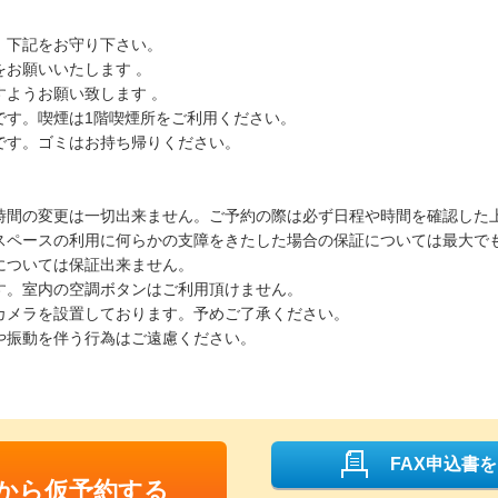
、下記をお守り下さい。
お願いいたします 。
ようお願い致します 。
です。喫煙は1階喫煙所をご利用ください。
です。ゴミはお持ち帰りください。
時間の変更は一切出来ません。ご予約の際は必ず日程や時間を確認した
スペースの利用に何らかの支障をきたした場合の保証については最大で
については保証出来ません。
す。室内の空調ボタンはご利用頂けません。
カメラを設置しております。予めご了承ください。
や振動を伴う行為はご遠慮ください。
FAX申込書
Bから仮予約する