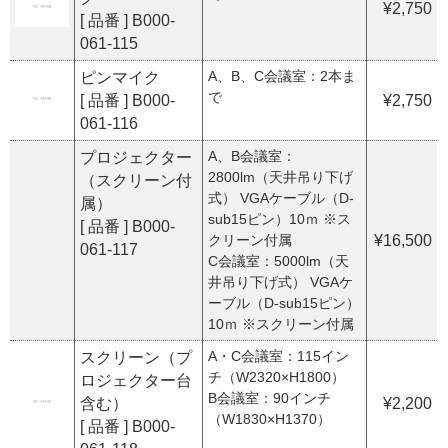
¥2,750
[ 品番 ] B000-
061-115
A、B、C会議室：2本ま
ピンマイク
で
[ 品番 ] B000-
¥2,750
061-116
A、B会議室：
プロジェクター
2800lm（天井吊り下げ
（スクリーン付
式） VGAケーブル（D-
属）
sub15ピン）10ｍ ※ス
[ 品番 ] B000-
クリーン付属
¥16,500
061-117
C会議室：5000lm（天
井吊り下げ式） VGAケ
ーブル（D-sub15ピン）
10ｍ ※スクリーン付属
A・C会議室：115イン
スクリーン（プ
チ（W2320×H1800）
ロジェクター台
B会議室：90インチ
含む）
¥2,200
（W1830×H1370）
[ 品番 ] B000-