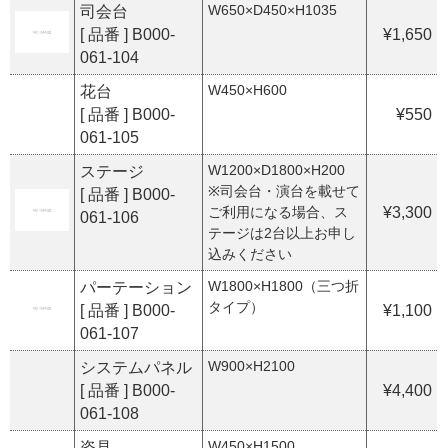
W650×D450×H1035
司会台
[ 品番 ] B000-
¥1,650
061-104
W450×H600
花台
[ 品番 ] B000-
¥550
061-105
W1200×D1800×H200
ステージ
※司会台・演台を載せて
[ 品番 ] B000-
ご利用になる場合、ス
¥3,300
061-106
テージは2台以上お申し
込みください
W1800×H1800（三つ折
パーテーション
タイプ）
[ 品番 ] B000-
¥1,100
061-107
W900×H2100
システムパネル
[ 品番 ] B000-
¥4,400
061-108
W450×H1500
姿見