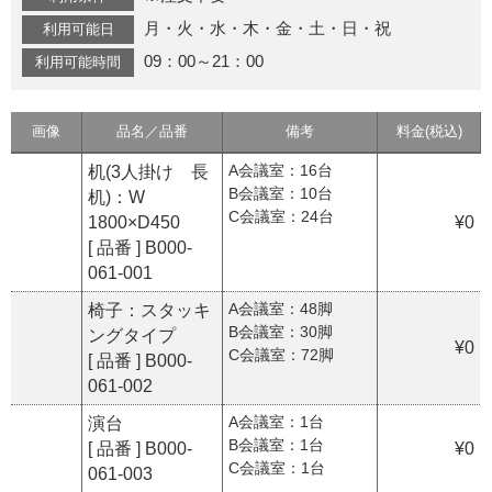
月・火・水・木・金・土・日・祝
利用可能日
09：00～21：00
利用可能時間
画像
品名／品番
備考
料金(税込)
A会議室：16台
机(3人掛け 長
B会議室：10台
机)：W
C会議室：24台
1800×D450
¥0
[ 品番 ] B000-
061-001
A会議室：48脚
椅子：スタッキ
B会議室：30脚
ングタイプ
¥0
C会議室：72脚
[ 品番 ] B000-
061-002
A会議室：1台
演台
B会議室：1台
[ 品番 ] B000-
¥0
C会議室：1台
061-003