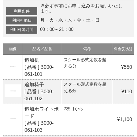
※必ず事前にお申し込みをお願いいたし
ます。
利用条件
月・火・水・木・金・土・日
利用可能日
09：00～21：00
利用可能時間
画像
品名／品番
備考
料金(税込)
スクール形式定数を超
追加机
える分
[ 品番 ] B000-
¥550
061-101
スクール形式定数を超
追加椅子
える分
[ 品番 ] B000-
¥110
061-102
2枚目から
追加ホワイトボ
ード
¥1,100
[ 品番 ] B000-
061-103