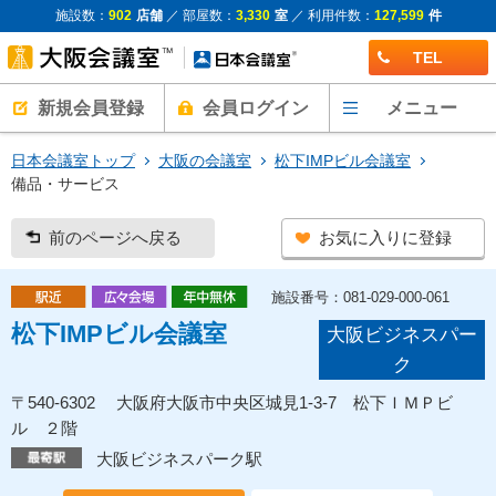
施設数：
902
店舗
／ 部屋数：
3,330
室
／ 利用件数：
127,599
件
TEL
新規会員登録
会員ログイン
メニュー
日本会議室トップ
大阪の会議室
松下IMPビル会議室
備品・サービス
前のページへ戻る
お気に入りに登録
施設番号：081-029-000-061
松下IMPビル会議室
大阪ビジネスパー
ク
〒540-6302 大阪府大阪市中央区城見1-3-7 松下ＩＭＰビ
ル ２階
大阪ビジネスパーク駅