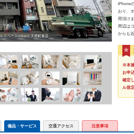
iPho
おり、オ
用頂け
周辺は
からも
スペースcobaco 大井町東店
※本
お申
確定
ル規
備品・サービス
交通アクセス
注意事項