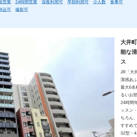
祝営業
24時間営業
深夜利用可
早朝利用可
少人数
食事可
持込可
撮影可
大井町
能な清
ス
JR「大
潔感あ
最大6
るいお
24時間
ッスン
ちろん
すすめ
32型・