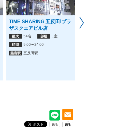
TIME SHARING 五反田Ⅰプラ
会議室GreenAce2 大
ザスクエアビル店
前店
54名
1室
7名
2室
9:00〜24:00
6:00〜22:00
五反田駅
大森駅,大森海岸駅