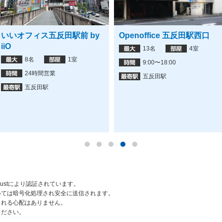
いいオフィス五反田駅前 by
Openoffice 五反田駅西口
iiO
13名
4室
8名
1室
9:00〜18:00
24時間営業
五反田駅
五反田駅
rustにより認証されています。
いては暗号化処理され安全に送信されます。
られる心配はありません。
ください。