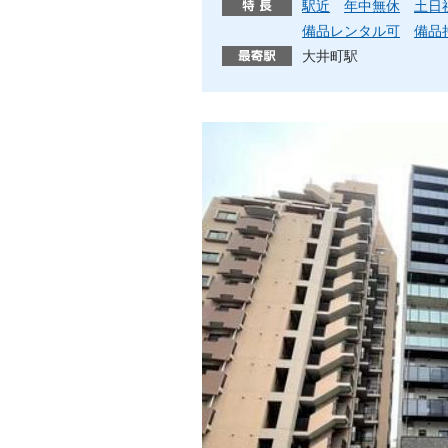
駅近
年中無休
土日
備品レンタル可
備品
大井町駅