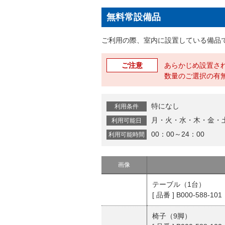
無料常設備品
ご利用の際、室内に設置している備品
ご注意
あらかじめ設置さ
数量のご選択の有
特になし
利用条件
月・火・水・木・金・
利用可能日
00：00～24：00
利用可能時間
画像
テーブル（1台）
[ 品番 ] B000-588-101
椅子（9脚）