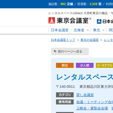
施設数：
902
店舗
／ 部屋数：
3,328
室
／ 利用
レンタルスペースcobaco 大井町東店の備品
日本会議室
北海道
東北
関
日本会議室トップ
東京の会議室
レンタ
前のページへ戻る
レンタルスペースc
〒140-0011 東京都品川区東大井
貸し会議室
会議・ミーティング会
上映会・展覧会会場