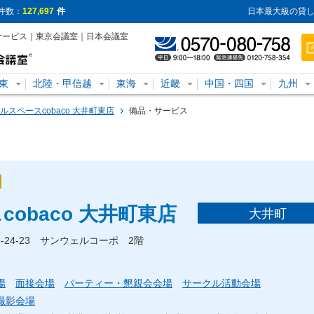
件数：
127,697
件
日本最大級の貸し
・サービス｜東京会議室｜日本会議室
東
北陸・甲信越
東海
近畿
中国・四国
九州
ルスペースcobaco 大井町東店
備品・サービス
obaco 大井町東店
大井町
5-24-23 サンウェルコーポ 2階
場
面接会場
パーティー・懇親会会場
サークル活動会場
撮影会場