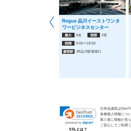
反田FRIENDSⅦ 五反田
Regus 品川イーストワンタ
前店
ワービジネスセンター
10名
1室
8名
3室
4:00〜24:00
9:00〜18:00
五反田駅
JR品川駅港南口
日本会議室はGeoT
各種個人情報につ
第三者に情報が見
ご安心してご利用
SSLとは？