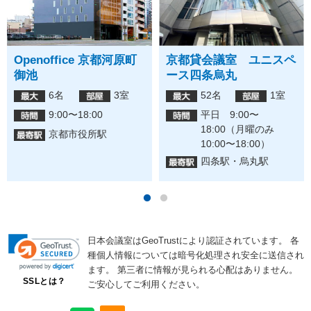
Openoffice 京都河原町
京都貸会議室 ユニスペ
御池
ース四条烏丸
6名
3室
52名
1室
9:00〜18:00
平日 9:00〜
18:00（月曜のみ
京都市役所駅
10:00〜18:00）
四条駅・烏丸駅
日本会議室はGeoTrustにより認証されています。
各
種個人情報については暗号化処理され安全に送信され
ます。
第三者に情報が見られる心配はありません。
SSLとは？
ご安心してご利用ください。