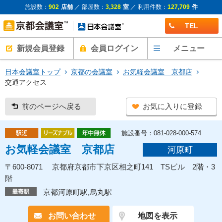
施設数：
902
店舗
／ 部屋数：
3,328
室
／ 利用件数：
127,709
件
TEL
新規会員登録
会員ログイン
メニュー
日本会議室トップ
京都の会議室
お気軽会議室 京都店
交通アクセス
前のページへ戻る
お気に入りに登録
施設番号：081-028-000-574
お気軽会議室 京都店
河原町
〒600-8071 京都府京都市下京区相之町141 TSビル 2階・3
階
京都河原町駅,烏丸駅
お問い合わせ
地図を表示