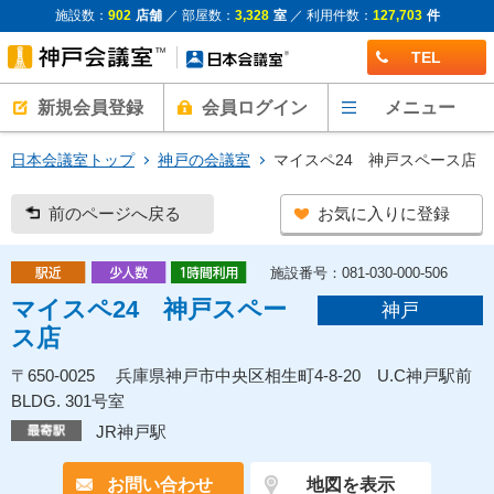
施設数：
902
店舗
／ 部屋数：
3,328
室
／ 利用件数：
127,703
件
TEL
新規会員登録
会員ログイン
メニュー
日本会議室トップ
神戸の会議室
マイスペ24 神戸スペース店
前のページへ戻る
お気に入りに登録
施設番号：081-030-000-506
マイスペ24 神戸スペー
神戸
ス店
〒650-0025 兵庫県神戸市中央区相生町4-8-20 U.C神戸駅前
BLDG. 301号室
JR神戸駅
お問い合わせ
地図を表示