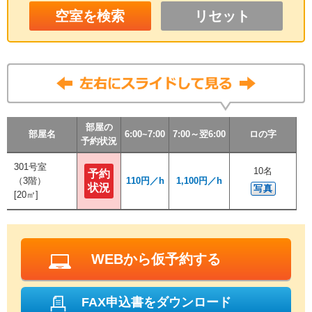
リセット
部屋の
部屋の
部屋の
部屋の
部屋名
部屋名
部屋名
部屋名
6:00~7:00
6:00~7:00
6:00~7:00
6:00~7:00
7:00～翌6:00
7:00～翌6:00
7:00～翌6:00
7:00～翌6:00
ロの字
ロの字
ロの字
ロの字
予約状況
予約状況
予約状況
予約状況
301号室
301号室
10名
10名
予約
予約
（3階）
（3階）
110円／h
110円／h
1,100円／h
1,100円／h
状況
状況
写真
写真
[20㎡]
[20㎡]
WEBから仮予約する
FAX申込書をダウンロード