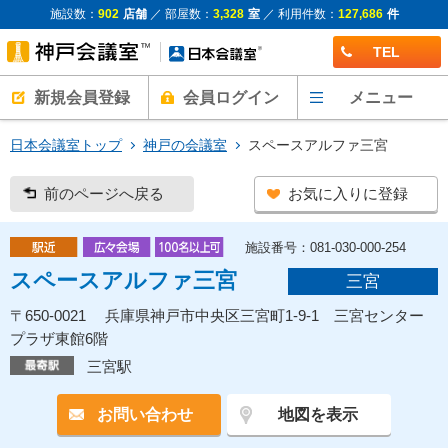
施設数：
902
店舗
／ 部屋数：
3,328
室
／ 利用件数：
127,686
件
TEL
新規会員登録
会員ログイン
メニュー
日本会議室トップ
神戸の会議室
スペースアルファ三宮
前のページへ戻る
お気に入りに登録
施設番号：081-030-000-254
スペースアルファ三宮
三宮
〒650-0021 兵庫県神戸市中央区三宮町1-9-1 三宮センター
プラザ東館6階
三宮駅
お問い合わせ
地図を表示