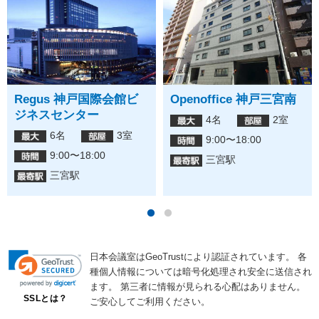
Regus 神戸国際会館ビ
Openoffice 神戸三宮南
ジネスセンター
4名
2室
6名
3室
9:00〜18:00
9:00〜18:00
三宮駅
三宮駅
日本会議室はGeoTrustにより認証されています。
各
種個人情報については暗号化処理され安全に送信され
ます。
第三者に情報が見られる心配はありません。
SSLとは？
ご安心してご利用ください。