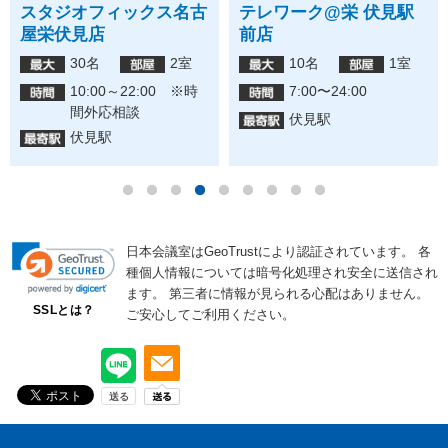
スタジオフィックス名古
テレワーク@栄 伏見駅
屋栄伏見店
前店
30名
2室
10名
1室
10:00～22:00 ※時
7:00〜24:00
間外応相談
伏見駅
伏見駅
日本会議室はGeoTrustにより認証されています。
各
種個人情報については暗号化処理され安全に送信され
ます。
第三者に情報が見られる心配はありません。
SSLとは？
ご安心してご利用ください。