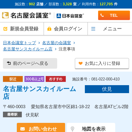
施設数：
902
店舗
／ 部屋数：
3,328
室
／ 利用件数：
127,705
件
TEL
新規会員登録
会員ログイン
メニュー
日本会議室トップ
名古屋の会議室
名古屋サンスカイルーム店
注意事項
前のページへ戻る
お気に入りに登録
施設番号：081-022-000-410
名古屋サンスカイルーム
伏見
店
〒460-0003 愛知県名古屋市中区錦1-18-22 名古屋ATビル2階
伏見駅
お問い合わせ
地図を表示