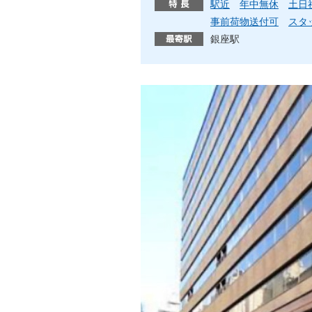
駅近
年中無休
土日
事前荷物送付可
スタ
銀座駅