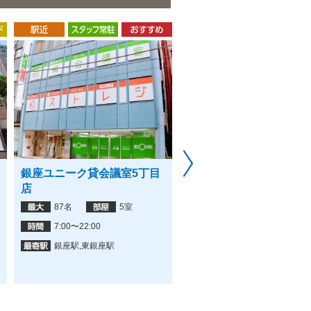
銀座ユニーク貸会議室5丁目
パセラの会議室 銀座店
店
150名
3室
87名
5室
平日・土日祝 9:00〜23
7:00〜22:00
銀座駅
銀座駅,東銀座駅