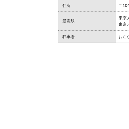
住所
〒10
東京
最寄駅
東京
駐車場
お近