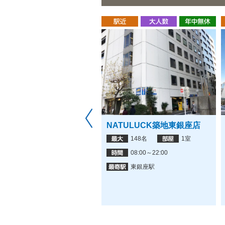
座アントレサロン
NATULUCK築地東銀座店
20名
2室
148名
1室
平日：9:00〜21:00、土曜：
08:00～22:00
9:00〜18:00
東銀座駅
銀座駅,東銀座駅