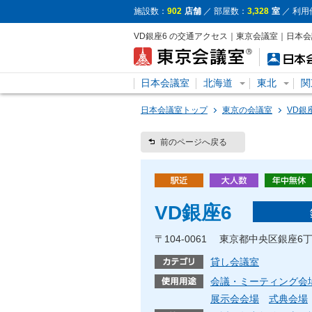
施設数：
902
店舗
／ 部屋数：
3,328
室
／ 利用
VD銀座6 の交通アクセス｜東京会議室｜日本
日本会議室
北海道
東北
関
日本会議室トップ
東京の会議室
VD銀
前のページへ戻る
VD銀座6
〒104-0061 東京都中央区銀座6
貸し会議室
会議・ミーティング会
展示会会場
式典会場