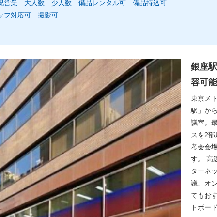
祝営業
大人数
少人数
備品レンタル可
備品持込可
ッフ対応可
撮影可
銀座駅
容可能
東京メ
駅」から
議室。最
スを2
考会会
す。 高
ターネッ
議、オ
てもお
トボー