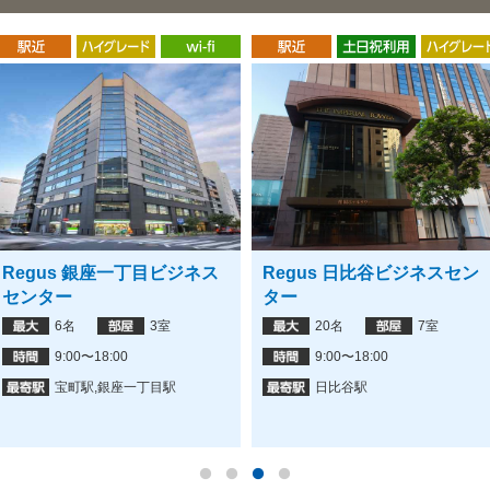
Regus 銀座一丁目ビジネス
Regus 日比谷ビジネスセン
センター
ター
6名
3室
20名
7室
9:00〜18:00
9:00〜18:00
宝町駅,銀座一丁目駅
日比谷駅