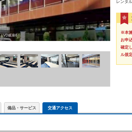
レンタ
※本
 VD銀座6
お申
確定
ル規
備品・サービス
交通アクセス