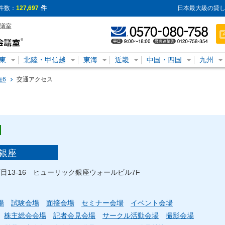
件数：
127,697
件
日本最大級の貸し
会議室
東
北陸・甲信越
東海
近畿
中国・四国
九州
座6
交通アクセス
銀座
丁目13-16 ヒューリック銀座ウォールビル7F
場
試験会場
面接会場
セミナー会場
イベント会場
株主総会会場
記者会見会場
サークル活動会場
撮影会場