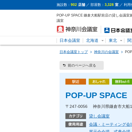
施設数：
902
店舗
／ 部屋数：
3,328
室
／ 利用
POP-UP SPACE 鎌倉大船駅前店の貸し会
議室
日本会議室
北海道
東北
関
日本会議室トップ
神奈川の会議室
PO
前のページへ戻る
POP-UP SPA
〒247-0056 神奈川県鎌倉市大船1
貸し会議室
会議・ミーティング会
展示会会場
式典会場