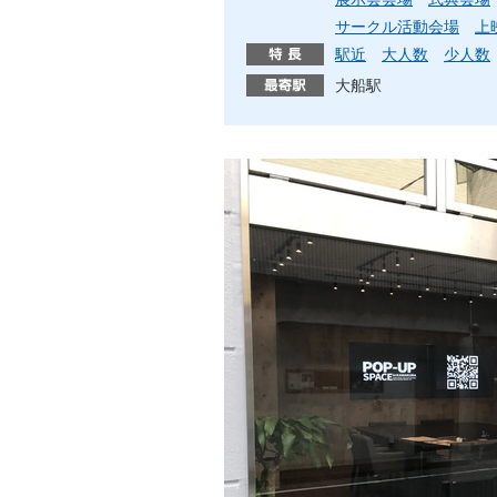
サークル活動会場
上
駅近
大人数
少人数
大船駅