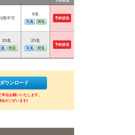
予約状況
8名
利用不可
予約状況
写真
間取
20名
20名
予約状況
写真
間取
写真
間取
をダウンロード
にて申込お願いいたします。
場合がございます)