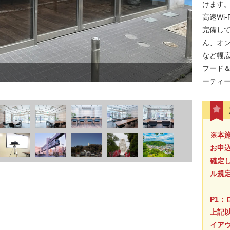
けます
高速Wi
完備し
ん、オ
など幅
フード
ーティ
※本
お申
確定
ル規
P1：
上記
イア