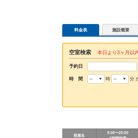
料金表
施設概要
空室検索
本日より3ヶ月以
予約日
時 間
時
分 
9:00〜20:00
部屋名