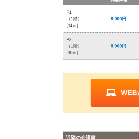
3時間利用
P1
（1階）
8,000円
[41㎡]
P2
（1階）
8,000円
[40㎡]
WE
近隣の会議室