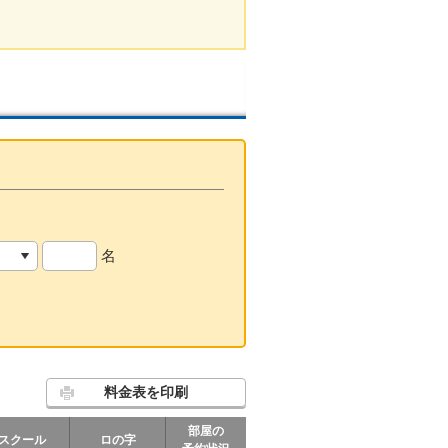
名
料金表を印刷
部屋の
スクール
ロの字