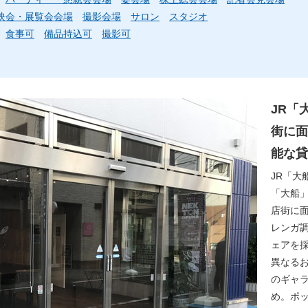
映会・展覧会会場
撮影会場
サロン
スタジオ
食事可
備品持込可
撮影可
JR「
街に面
能な貸
JR「大
「大船
店街に
レンガ
ェアを
異なる
のギャ
め。ポ