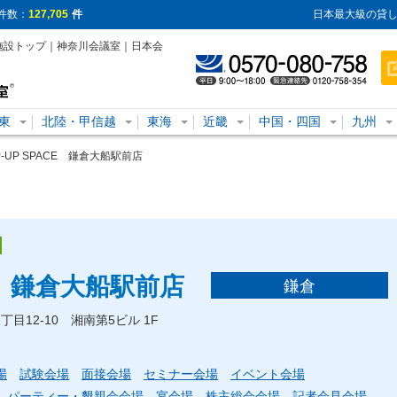
件数：
127,705
件
日本最大級の貸し
議室施設トップ｜神奈川会議室｜日本会
東
北陸・甲信越
東海
近畿
中国・四国
九州
P-UP SPACE 鎌倉大船駅前店
CE 鎌倉大船駅前店
鎌倉
丁目12-10 湘南第5ビル 1F
場
試験会場
面接会場
セミナー会場
イベント会場
パーティー・懇親会会場
宴会場
株主総会会場
記者会見会場