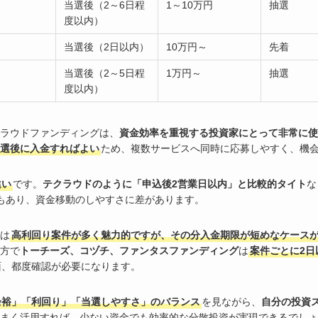
当選後（2～6日程
1～10万円
抽選
度以内）
当選後（2日以内）
10万円～
先着
当選後（2～5日程
1万円～
抽選
度以内）
ラウドファンディングは、
資金効率を重視する投資家にとって非常に使
選後に入金すればよい
ため、複数サービスへ同時に応募しやすく、機
違い
です。
テクラウドのように「申込後2営業日以内」と比較的タイト
な
もあり、資金移動のしやすさに差があります。
は
高利回り案件が多く魅力的ですが、その分入金期限が短めなケース
方で
トーチーズ、コヅチ、ファンタスファンディング
は
案件ごとに2日
面、都度確認が必要になります。
余裕」「利回り」「当選しやすさ」のバランス
を見ながら、
自分の投資
まく活用すれば、少ない資金でも効率的な分散投資が実現できるでしょ