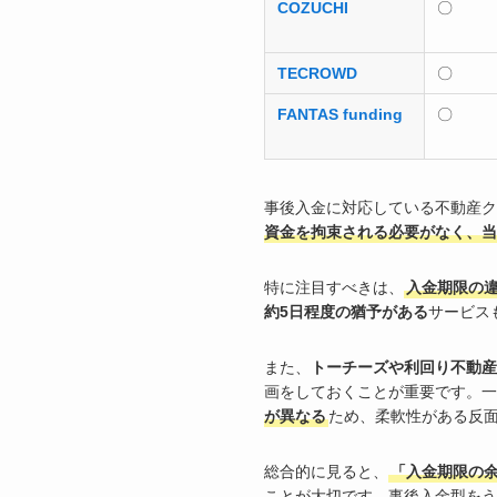
COZUCHI
〇
TECROWD
〇
FANTAS funding
〇
事後入金に対応している不動産ク
資金を拘束される必要がなく、当
特に注目すべきは、
入金期限の
約5日程度の猶予がある
サービス
また、
トーチーズや利回り不動産
画をしておくことが重要です。一
が異なる
ため、柔軟性がある反
総合的に見ると、
「入金期限の
ことが大切です。事後入金型をう