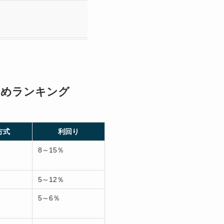
すめランキング
方式
利回り
選
8～15％
選
5～12％
5～6％