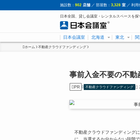
施設数：
902
店舗
／ 部屋数：
3,328
室
／ 利用
日本全国、貸し会議室・レンタルスペースを探
日本会議室
北海道
東北
関
ホーム
不動産クラウドファンディング
事前入金不要の不動
PR
不動産クラウドファンディング
不動産クラウドファンディングに
に、当選するか分からない段階