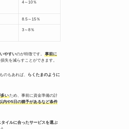
4～10％
8.5～15％
3～8％
いやすい
のが特徴です。
事前に
会損失を減らすことができます。
ものもあれば、
らくたまのように
が多い
ため、事前に資金準備の計
以内や5日の猶予があるなど条件
スタイルに合ったサービスを選ぶ
う。