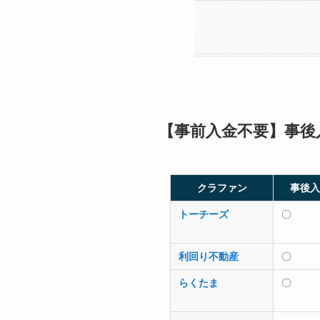
【事前入金不要】事後
クラファン
事後入
トーチーズ
〇
利回り不動産
〇
らくたま
〇