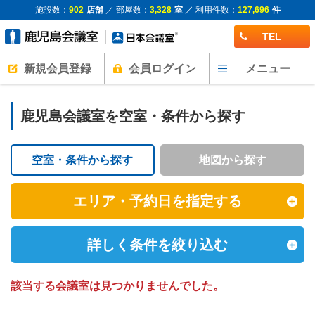
施設数：
902
店舗
／ 部屋数：
3,328
室
／ 利用件数：
127,696
件
TEL
新規会員登録
会員ログイン
メニュー
鹿児島会議室を空室・条件から探す
空室・条件から探す
地図から探す
エリア・予約日を指定する
詳しく条件を絞り込む
該当する会議室は見つかりませんでした。