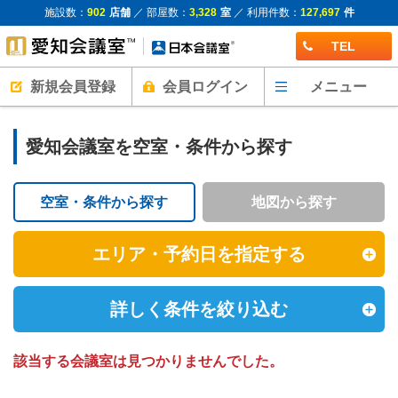
施設数：
902
店舗
／ 部屋数：
3,328
室
／ 利用件数：
127,697
件
TEL
新規会員登録
会員ログイン
メニュー
愛知会議室を空室・条件から探す
空室・条件から探す
地図から探す
エリア・予約日を指定する
詳しく条件を絞り込む
該当する会議室は見つかりませんでした。